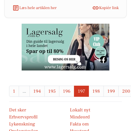
Læs hele artiklen her
Kopiér link
1
...
194
195
196
197
198
199
200
Det sker
Lokalt nyt
Erhvervsprofil
Mindeord
Lykønskning
Fakta om