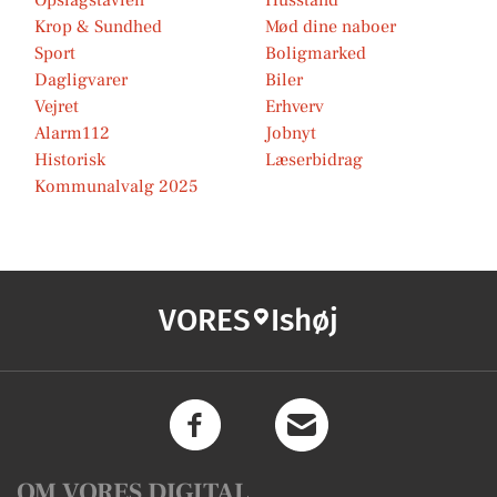
Opslagstavlen
Husstand
Krop & Sundhed
Mød dine naboer
Sport
Boligmarked
Dagligvarer
Biler
Vejret
Erhverv
Alarm112
Jobnyt
Historisk
Læserbidrag
Kommunalvalg 2025
VORES
Ishøj
OM VORES DIGITAL