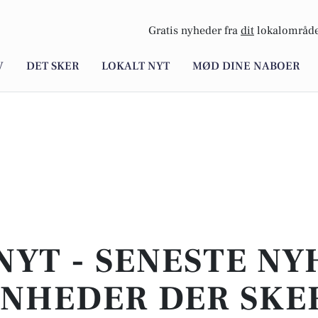
Gratis nyheder fra
dit
lokalområde
V
DET SKER
LOKALT NYT
MØD DINE NABOER
NYT - SENESTE N
NHEDER DER SKER