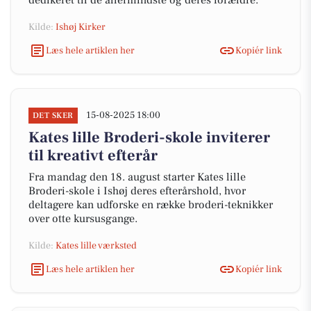
dedikeret til de allermindste og deres forældre.
Kilde:
Ishøj Kirker
Læs hele artiklen her
Kopiér link
15-08-2025 18:00
DET SKER
Kates lille Broderi-skole inviterer
til kreativt efterår
Fra mandag den 18. august starter Kates lille
Broderi-skole i Ishøj deres efterårshold, hvor
deltagere kan udforske en række broderi-teknikker
over otte kursusgange.
Kilde:
Kates lille værksted
Læs hele artiklen her
Kopiér link