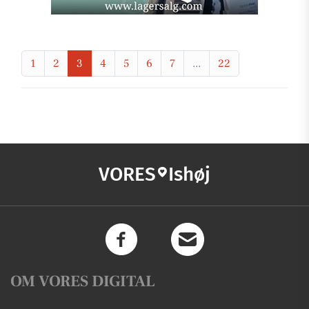
1
2
3
4
5
6
7
...
22
VORES
Ishøj
OM VORES DIGITAL