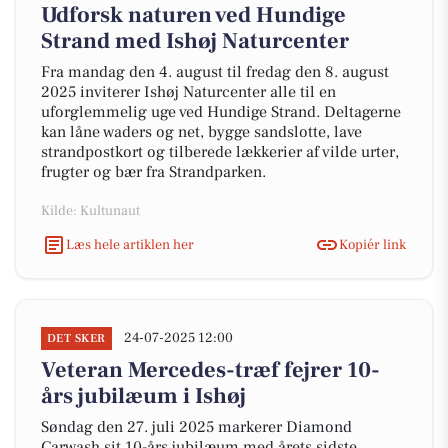
Udforsk naturen ved Hundige
Strand med Ishøj Naturcenter
Fra mandag den 4. august til fredag den 8. august
2025 inviterer Ishøj Naturcenter alle til en
uforglemmelig uge ved Hundige Strand. Deltagerne
kan låne waders og net, bygge sandslotte, lave
strandpostkort og tilberede lækkerier af vilde urter,
frugter og bær fra Strandparken.
Kilde: Kultunaut
Læs hele artiklen her
Kopiér link
24-07-2025 12:00
DET SKER
Veteran Mercedes-træf fejrer 10-
års jubilæum i Ishøj
Søndag den 27. juli 2025 markerer Diamond
Carwash sit 10-års jubilæum med årets sidste