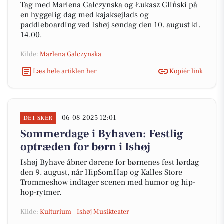
Tag med Marlena Galczynska og Łukasz Gliński på
en hyggelig dag med kajaksejlads og
paddleboarding ved Ishøj søndag den 10. august kl.
14.00.
Kilde:
Marlena Galczynska
Læs hele artiklen her
Kopiér link
06-08-2025 12:01
DET SKER
Sommerdage i Byhaven: Festlig
optræden for børn i Ishøj
Ishøj Byhave åbner dørene for børnenes fest lørdag
den 9. august, når HipSomHap og Kalles Store
Trommeshow indtager scenen med humor og hip-
hop-rytmer.
Kilde:
Kulturium - Ishøj Musikteater