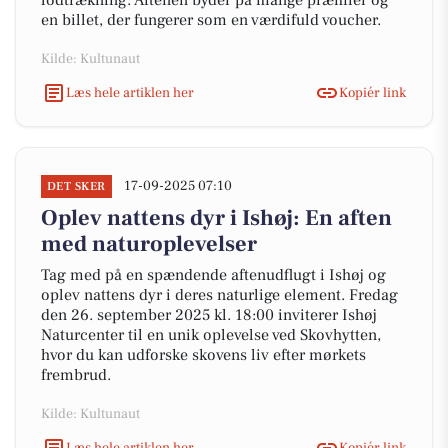
lodtrækning. Aftenen byder på mange præmier og
en billet, der fungerer som en værdifuld voucher.
Kilde: Kultunaut
Læs hele artiklen her
Kopiér link
17-09-2025 07:10
DET SKER
Oplev nattens dyr i Ishøj: En aften
med naturoplevelser
Tag med på en spændende aftenudflugt i Ishøj og
oplev nattens dyr i deres naturlige element. Fredag
den 26. september 2025 kl. 18:00 inviterer Ishøj
Naturcenter til en unik oplevelse ved Skovhytten,
hvor du kan udforske skovens liv efter mørkets
frembrud.
Kilde: Kultunaut
Læs hele artiklen her
Kopiér link