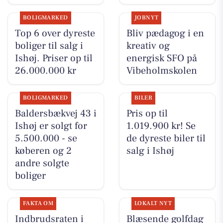
BOLIGMARKED
JOBNYT
Top 6 over dyreste
Bliv pædagog i en
boliger til salg i
kreativ og
Ishøj. Priser op til
energisk SFO på
26.000.000 kr
Vibeholmskolen
BOLIGMARKED
BILER
Baldersbækvej 43 i
Pris op til
Ishøj er solgt for
1.019.900 kr! Se
5.500.000 - se
de dyreste biler til
køberen og 2
salg i Ishøj
andre solgte
boliger
FAKTA OM
LOKALT NYT
Indbrudsraten i
Blæsende golfdag