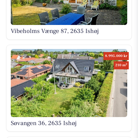
Vibeholms Vænge 87, 2635 Ishøj
8.995.000 kr
2
210 m
Søvangen 36, 2635 Ishøj