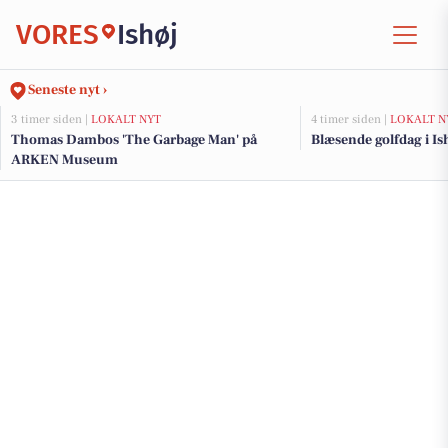
VORES
Ishøj
Seneste nyt ›
3 timer siden |
LOKALT NYT
4 timer siden |
LOKALT N
Thomas Dambos 'The Garbage Man' på
Blæsende golfdag i Ish
ARKEN Museum