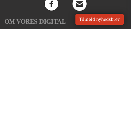
Tilmeld nyhedsbrev
OM VORES DIGITAL
Om os
For annoncører
Vilkår og Privatlivspolitik
Kontakt VORES Digital
Administrer samtykke
GENVEJE
Seneste nyt fra Ishøj
Vores lokale erhverv
Kalenderen for Ishøj