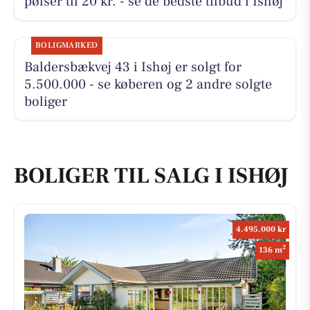
pølser til 20 kr. - se de bedste tilbud i Ishøj
BOLIGMARKED
Baldersbækvej 43 i Ishøj er solgt for
5.500.000 - se køberen og 2 andre solgte
boliger
BOLIGER TIL SALG I ISHØJ
4.495.000 kr
2
136 m