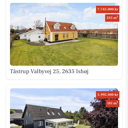
7.745.000 kr
2
235 m
Tåstrup Valbyvej 25, 2635 Ishøj
5.995.000 kr
2
181 m