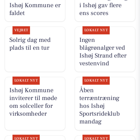
Ishøj Kommune er
i Ishøj gav flere
faldet
ens scores
VEJRET
LOKALT NYT
Solrig dag med
Ingen
plads til en tur
blågrønalger ved
Ishøj Strand efter
vestenvind
LOKALT NYT
LOKALT NYT
Ishøj Kommune
Åben
inviterer til møde
terræntræning
om solceller for
hos Ishøj
virksomheder
Sportsrideklub
mandag
LOKALT NYT
LOKALT NYT