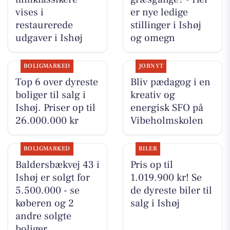
vises i
er nye ledige
restaurerede
stillinger i Ishøj
udgaver i Ishøj
og omegn
BOLIGMARKED
JOBNYT
Top 6 over dyreste
Bliv pædagog i en
boliger til salg i
kreativ og
Ishøj. Priser op til
energisk SFO på
26.000.000 kr
Vibeholmskolen
BOLIGMARKED
BILER
Baldersbækvej 43 i
Pris op til
Ishøj er solgt for
1.019.900 kr! Se
5.500.000 - se
de dyreste biler til
køberen og 2
salg i Ishøj
andre solgte
boliger