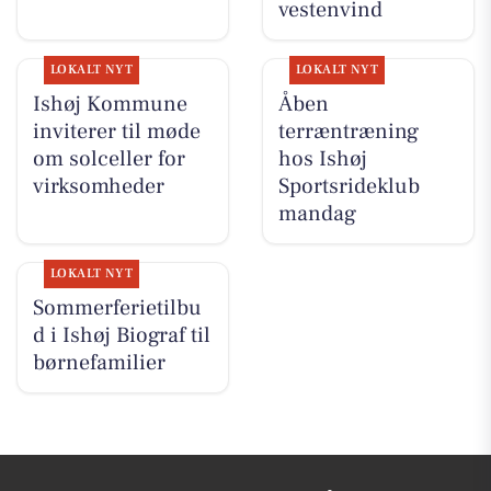
vestenvind
LOKALT NYT
LOKALT NYT
Ishøj Kommune
Åben
inviterer til møde
terræntræning
om solceller for
hos Ishøj
virksomheder
Sportsrideklub
mandag
LOKALT NYT
Sommerferietilbu
d i Ishøj Biograf til
børnefamilier