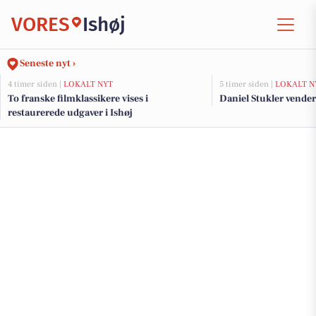
VORES
Ishøj
Seneste nyt ›
4 timer siden |
LOKALT NYT
5 timer siden |
LOKALT N
To franske filmklassikere vises i
Daniel Stukler vender t
restaurerede udgaver i Ishøj