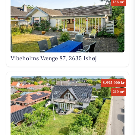
2
136 m
Vibeholms Vænge 87, 2635 Ishøj
8.995.000 kr
2
210 m