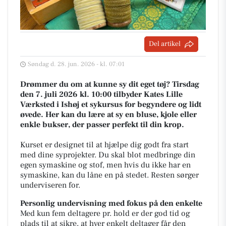
Del artikel
Søndag d. 28. jun. 2026 - kl. 07:01
Drømmer du om at kunne sy dit eget tøj? Tirsdag
den 7. juli 2026 kl. 10:00 tilbyder Kates Lille
Værksted i Ishøj et sykursus for begyndere og lidt
øvede. Her kan du lære at sy en bluse, kjole eller
enkle bukser, der passer perfekt til din krop.
Kurset er designet til at hjælpe dig godt fra start
med dine syprojekter. Du skal blot medbringe din
egen symaskine og stof, men hvis du ikke har en
symaskine, kan du låne en på stedet. Resten sørger
underviseren for.
Personlig undervisning med fokus på den enkelte
Med kun fem deltagere pr. hold er der god tid og
plads til at sikre, at hver enkelt deltager får den