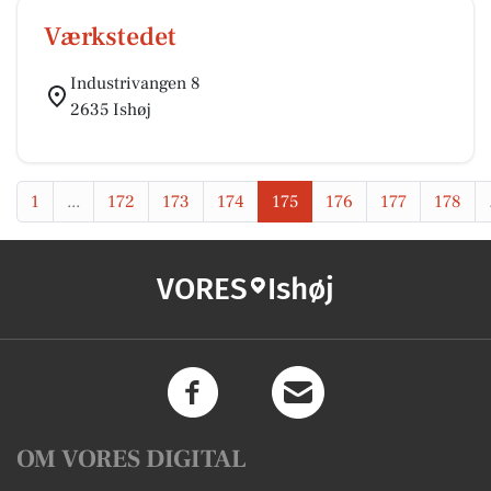
Værkstedet
Industrivangen 8
2635 Ishøj
1
...
172
173
174
175
176
177
178
VORES
Ishøj
OM VORES DIGITAL