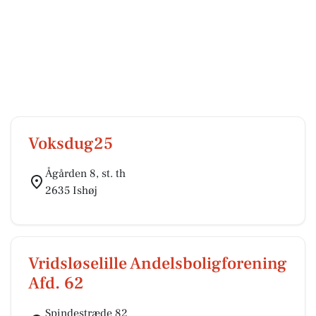
Voksdug25
Ågården 8, st. th
2635 Ishøj
Vridsløselille Andelsboligforening
Afd. 62
Spindestræde 82