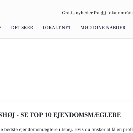
Gratis nyheder fra
dit
lokalområde
V
DET SKER
LOKALT NYT
MØD DINE NABOER
SHØJ - SE TOP 10 EJENDOMSMÆGLERE
 de bedste ejendomsmæglere i Ishøj. Hvis du ønsker at få en prof