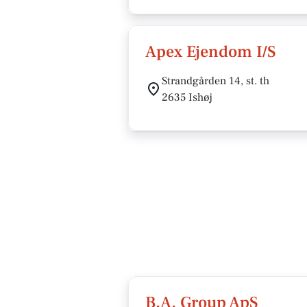
Apex Ejendom I/S
Strandgården 14, st. th
2635 Ishøj
B.A. Group ApS