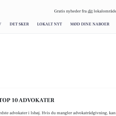
Gratis nyheder fra
dit
lokalområde
V
DET SKER
LOKALT NYT
MØD DINE NABOER
E TOP 10 ADVOKATER
edste advokater i Ishøj. Hvis du mangler advokatrådgivning, kan 