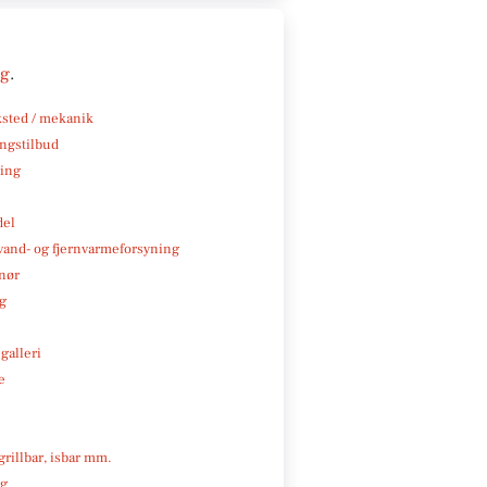
ng
.
sted / mekanik
ngstilbud
ning
del
, vand- og fjernvarmeforsyning
nør
ng
galleri
e
 grillbar, isbar mm.
ng