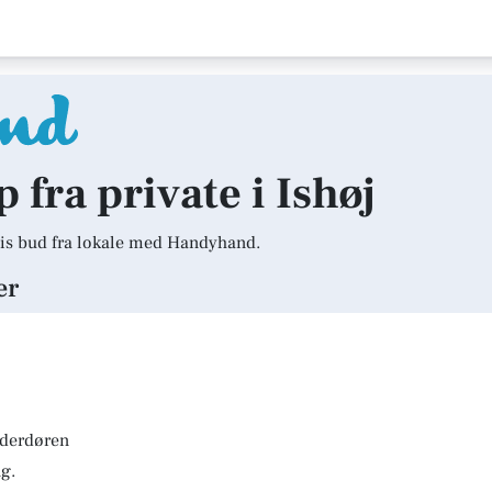
p fra private i Ishøj
is bud fra lokale med Handyhand.
er
lderdøren
g.