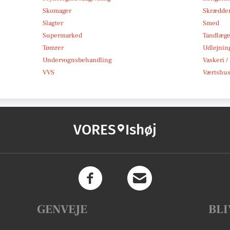
Skomager
Skrædde
Slagter
Smed
Supermarked
Tandlæg
Tømrer
Udlejnin
Undervognsbehandling
Vaskeri /
VVS
Værtshus
VORES
Ishøj
GENVEJE
BLI