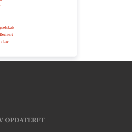
r
e
gselskab
 Renseri
 / bar
V OPDATERET