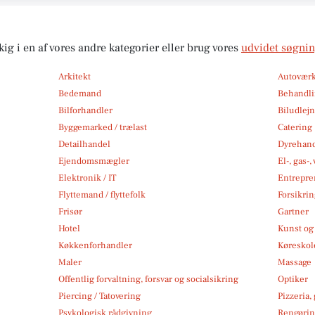
kig i en af vores andre kategorier eller brug vores
udvidet søgni
Arkitekt
Autoværk
Bedemand
Behandli
Bilforhandler
Biludlej
Byggemarked / trælast
Catering
Detailhandel
Dyrehan
Ejendomsmægler
El-, gas-
Elektronik / IT
Entrepre
Flyttemand / flyttefolk
Forsikri
Frisør
Gartner
Hotel
Kunst og 
Køkkenforhandler
Køreskol
Maler
Massage
Offentlig forvaltning, forsvar og socialsikring
Optiker
Piercing / Tatovering
Pizzeria,
Psykologisk rådgivning
Rengøri