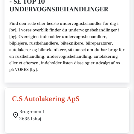
- SE TOP 10
UNDERVOGNSBEHANDLINGER
Find den rette
eller bedste undervognsbehandler
for dig i
[
by
]. I vores overblik finder du undervognsbehandlinger i
[
by
].
Oversigten indeholder undervognsbehandlere,
bilplejere, rustbehandlere, bilteknikere, bilreparatører,
autolakerer og bilmekanikere
, så uanset om du har brug for
en rustbehandling, undervognsbehandling, autolakering
eller et eftersyn,
indeholder listen disse
og er udvalgt af os
på VORES [
by
]
.
C.S Autolakering ApS
Brogrenen 1
2635 Ishøj