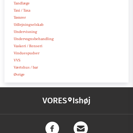
Tandlæge
Taxi / Taxa
Tømrer
Udlejningselskab
Undervisning
Undervognsbehandling
Vaskeri / Renseri
Vinduespudser
VVS
Værtshus / bar
Øvrige
VORES
Ishøj