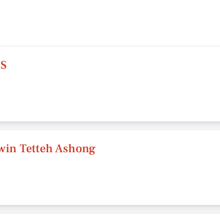
pS
dwin Tetteh Ashong