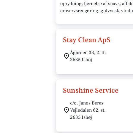
oprydning, fjernelse af snavs, affa
erhvervsrengøring, gulvvask, vindue
Stay Clean ApS
Ågården 33, 2. th
2635 Ishøj
Sunshine Service
c/o. Janos Beres
Vejledalen 62, st.
2635 Ishøj