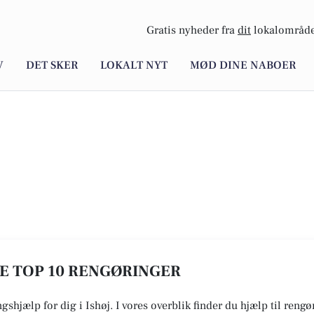
Gratis nyheder fra
dit
lokalområde
V
DET SKER
LOKALT NYT
MØD DINE NABOER
 SE TOP 10 RENGØRINGER
gshjælp for dig i Ishøj. I vores overblik finder du hjælp til reng