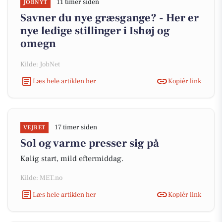
11 timer siden
JOBNYT
Savner du nye græsgange? - Her er
nye ledige stillinger i Ishøj og
omegn
Kilde: JobNet
Læs hele artiklen her
Kopiér link
17 timer siden
VEJRET
Sol og varme presser sig på
Kølig start, mild eftermiddag.
Kilde: MET.no
Læs hele artiklen her
Kopiér link