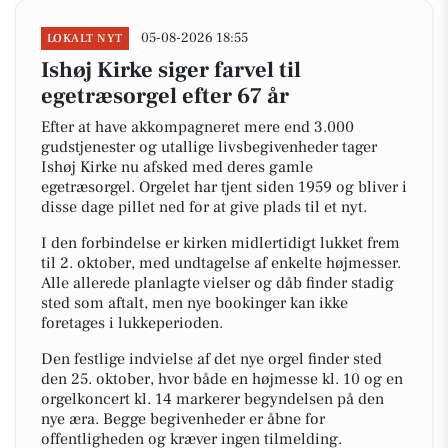
05-08-2026 18:55
LOKALT NYT
Ishøj Kirke siger farvel til
egetræsorgel efter 67 år
Efter at have akkompagneret mere end 3.000
gudstjenester og utallige livsbegivenheder tager
Ishøj Kirke nu afsked med deres gamle
egetræsorgel. Orgelet har tjent siden 1959 og bliver i
disse dage pillet ned for at give plads til et nyt.
I den forbindelse er kirken midlertidigt lukket frem
til 2. oktober, med undtagelse af enkelte højmesser.
Alle allerede planlagte vielser og dåb finder stadig
sted som aftalt, men nye bookinger kan ikke
foretages i lukkeperioden.
Den festlige indvielse af det nye orgel finder sted
den 25. oktober, hvor både en højmesse kl. 10 og en
orgelkoncert kl. 14 markerer begyndelsen på den
nye æra. Begge begivenheder er åbne for
offentligheden og kræver ingen tilmelding.