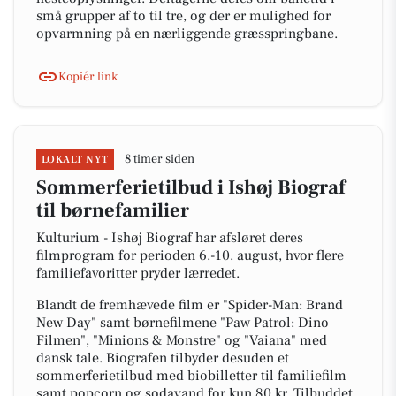
små grupper af to til tre, og der er mulighed for
opvarmning på en nærliggende græsspringbane.
Kopiér link
8 timer siden
LOKALT NYT
Sommerferietilbud i Ishøj Biograf
til børnefamilier
Kulturium - Ishøj Biograf har afsløret deres
filmprogram for perioden 6.-10. august, hvor flere
familiefavoritter pryder lærredet.
Blandt de fremhævede film er "Spider-Man: Brand
New Day" samt børnefilmene "Paw Patrol: Dino
Filmen", "Minions & Monstre" og "Vaiana" med
dansk tale. Biografen tilbyder desuden et
sommerferietilbud med biobilletter til familiefilm
samt popcorn og sodavand for kun 80 kr. Tilbuddet