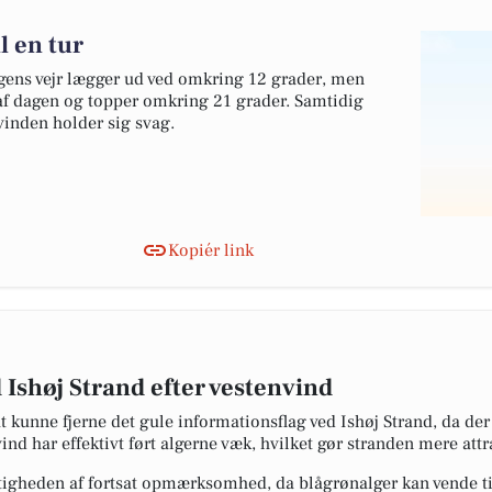
l en tur
agens vejr lægger ud ved omkring 12 grader, men
 af dagen og topper omkring 21 grader. Samtidig
og vinden holder sig svag.
Kopiér link
 Ishøj Strand efter vestenvind
kunne fjerne det gule informationsflag ved Ishøj Strand, da der 
nd har effektivt ført algerne væk, hvilket gør stranden mere att
gheden af fortsat opmærksomhed, da blågrønalger kan vende t