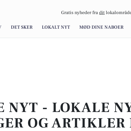
Gratis nyheder fra
dit
lokalområde
V
DET SKER
LOKALT NYT
MØD DINE NABOER
E NYT - LOKALE N
ER OG ARTIKLER 