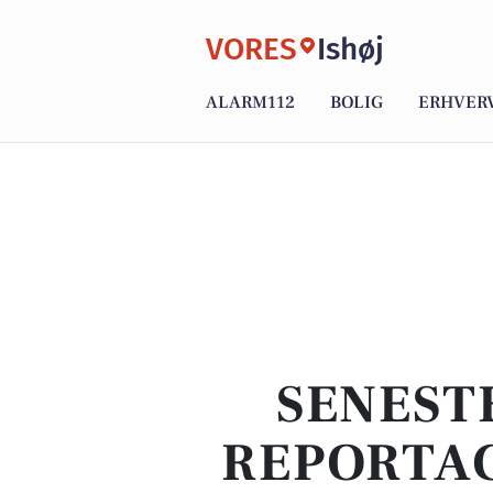
VORES
Ishøj
ALARM112
BOLIG
ERHVER
SENEST
REPORTAG