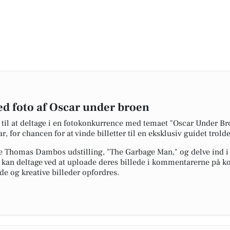
ed foto af Oscar under broen
til at deltage i en fotokonkurrence med temaet "Oscar Under Bro
r, for chancen for at vinde billetter til en eksklusiv guidet tro
ve Thomas Dambos udstilling, "The Garbage Man," og delve ind i
e kan deltage ved at uploade deres billede i kommentarerne p
de og kreative billeder opfordres.