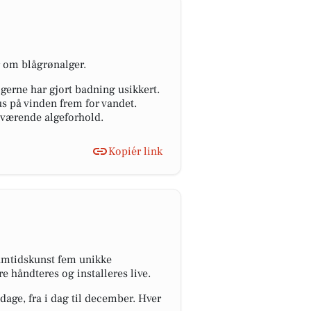
r om blågrønalger.
gerne har gjort badning usikkert.
us på vinden frem for vandet.
nuværende algeforhold.
Kopiér link
amtidskunst fem unikke
 håndteres og installeres live.
dage, fra i dag til december. Hver