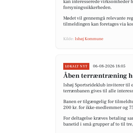
kan interesserede virksomheder b
forsyningssikkerheden.
Mødet vil gennemgå relevante regl
tilmeldingen kan foretages via 
Kilde:
Ishøj Kommune
06-08-2026 18:05
LOKALT NYT
Åben terræntræning h
Ishøj Sportsrideklub inviterer ti
terrænbanen gives til alle interes
Banen er tilgængelig for tilmeldte
200 kr. for ikke-medlemmer og 75
For deltagelse kræves betaling s
banetid i små grupper af to til 