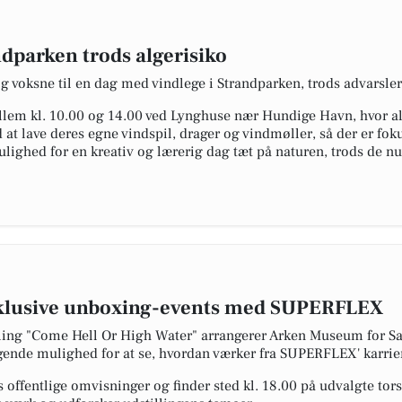
dparken trods algerisiko
og voksne til en dag med vindlege i Strandparken, trods advarsle
ellem kl. 10.00 og 14.00 ved Lynghuse nær Hundige Havn, hvor al
at lave deres egne vindspil, drager og vindmøller, så der er fok
ulighed for en kreativ og lærerig dag tæt på naturen, trods de 
ksklusive unboxing-events med SUPERFLEX
ling "Come Hell Or High Water" arrangerer Arken Museum for S
ende mulighed for at se, hvordan værker fra SUPERFLEX' karriere
offentlige omvisninger og finder sted kl. 18.00 på udvalgte tors