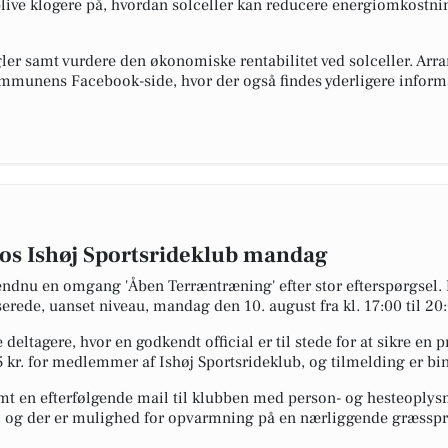
live klogere på, hvordan solceller kan reducere energiomkostni
er samt vurdere den økonomiske rentabilitet ved solceller. Arra
kommunens Facebook-side, hvor der også findes yderligere info
os Ishøj Sportsrideklub mandag
l endnu en omgang 'Åben Terræntræning' efter stor efterspørgsel.
serede, uanset niveau, mandag den 10. august fra kl. 17:00 til 20
 deltagere, hvor en godkendt official er til stede for at sikre en 
 kr. for medlemmer af Ishøj Sportsrideklub, og tilmelding er bi
amt en efterfølgende mail til klubben med person- og hesteoplys
tre, og der er mulighed for opvarmning på en nærliggende græssp