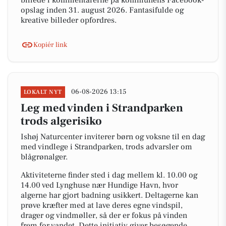
billede i kommentarerne på kommunens Facebook-
opslag inden 31. august 2026. Fantasifulde og
kreative billeder opfordres.
Kopiér link
06-08-2026 13:15
LOKALT NYT
Leg med vinden i Strandparken
trods algerisiko
Ishøj Naturcenter inviterer børn og voksne til en dag
med vindlege i Strandparken, trods advarsler om
blågrønalger.
Aktiviteterne finder sted i dag mellem kl. 10.00 og
14.00 ved Lynghuse nær Hundige Havn, hvor
algerne har gjort badning usikkert. Deltagerne kan
prøve kræfter med at lave deres egne vindspil,
drager og vindmøller, så der er fokus på vinden
frem for vandet. Dette initiativ giver besøgende