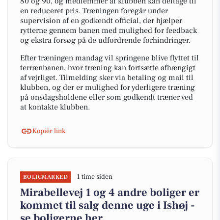
80 og 90, og medlemmer af klubben kan deltage til
en reduceret pris. Træningen foregår under
supervision af en godkendt official, der hjælper
rytterne gennem banen med mulighed for feedback
og ekstra forsøg på de udfordrende forhindringer.
Efter træningen mandag vil springene blive flyttet til
terrænbanen, hvor træning kan fortsætte afhængigt
af vejrliget. Tilmelding sker via betaling og mail til
klubben, og der er mulighed for yderligere træning
på onsdagsholdene eller som godkendt træner ved
at kontakte klubben.
Kopiér link
1 time siden
BOLIGMARKED
Mirabellevej 1 og 4 andre boliger er
kommet til salg denne uge i Ishøj -
se boligerne her.