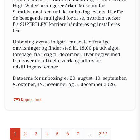
High Water" arrangerer Arken Museum for
Samtidskunst fem unikke unboxing-events. Her får
de besøgende mulighed for at se, hvordan værker
fra SUPERFLEX' karriere håndteres og installeres
live.
Unboxing-events indgår i museets offentlige
omvisninger og finder sted kl. 18.00 på udvalgte
torsdage, fra i dag til december. Hver begivenhed
fremviser det aktuelle værk og udforsker
udstillingens temaer.
Datoerne for unboxing er 20. august, 10. september,
8. oktober, 19. november og 3. december 2026.
Kopiér link
1
2
3
4
5
6
7
...
222