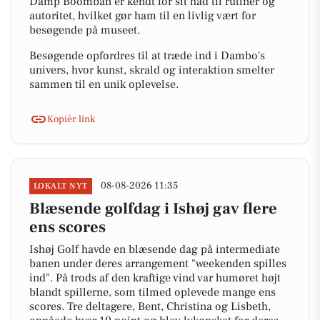
Damp Boomban er kendt for sit had til rutiner og
autoritet, hvilket gør ham til en livlig vært for
besøgende på museet.
Besøgende opfordres til at træde ind i Dambo's
univers, hvor kunst, skrald og interaktion smelter
sammen til en unik oplevelse.
Kopiér link
08-08-2026 11:35
LOKALT NYT
Blæsende golfdag i Ishøj gav flere
ens scores
Ishøj Golf havde en blæsende dag på intermediate
banen under deres arrangement "weekenden spilles
ind". På trods af den kraftige vind var humøret højt
blandt spillerne, som tilmed oplevede mange ens
scores. Tre deltagere, Bent, Christina og Lisbeth,