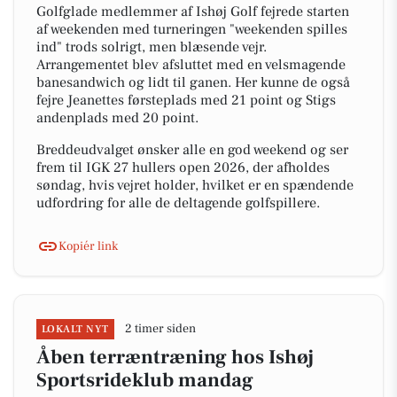
Golfglade medlemmer af Ishøj Golf fejrede starten
af weekenden med turneringen "weekenden spilles
ind" trods solrigt, men blæsende vejr.
Arrangementet blev afsluttet med en velsmagende
banesandwich og lidt til ganen. Her kunne de også
fejre Jeanettes førsteplads med 21 point og Stigs
andenplads med 20 point.
Breddeudvalget ønsker alle en god weekend og ser
frem til IGK 27 hullers open 2026, der afholdes
søndag, hvis vejret holder, hvilket er en spændende
udfordring for alle de deltagende golfspillere.
Kopiér link
2 timer siden
LOKALT NYT
Åben terræntræning hos Ishøj
Sportsrideklub mandag