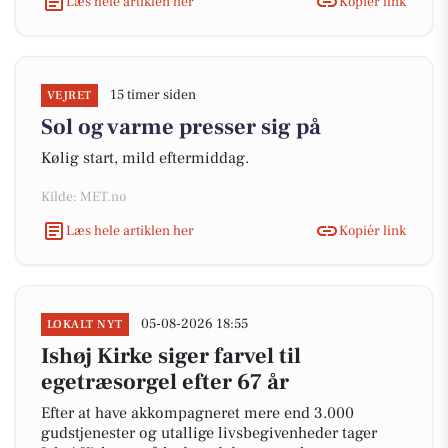
Læs hele artiklen her
Kopiér link
15 timer siden
VEJRET
Sol og varme presser sig på
Kølig start, mild eftermiddag.
Kilde: MET.no
Læs hele artiklen her
Kopiér link
05-08-2026 18:55
LOKALT NYT
Ishøj Kirke siger farvel til
egetræsorgel efter 67 år
Efter at have akkompagneret mere end 3.000
gudstjenester og utallige livsbegivenheder tager