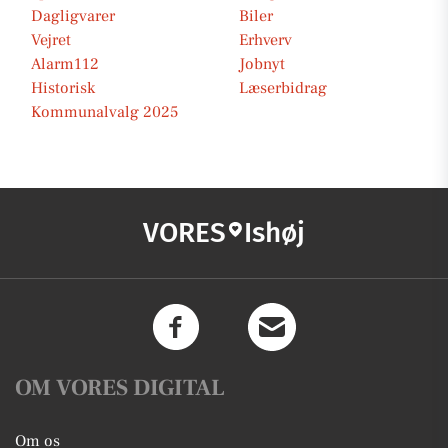
Dagligvarer
Biler
Vejret
Erhverv
Alarm112
Jobnyt
Historisk
Læserbidrag
Kommunalvalg 2025
VORES
Ishøj
OM VORES DIGITAL
Om os