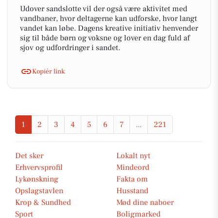
Udover sandslotte vil der også være aktivitet med
vandbaner, hvor deltagerne kan udforske, hvor langt
vandet kan løbe. Dagens kreative initiativ henvender
sig til både børn og voksne og lover en dag fuld af
sjov og udfordringer i sandet.
Kopiér link
1
2
3
4
5
6
7
...
221
Det sker
Lokalt nyt
Erhvervsprofil
Mindeord
Lykønskning
Fakta om
Opslagstavlen
Husstand
Krop & Sundhed
Mød dine naboer
Sport
Boligmarked