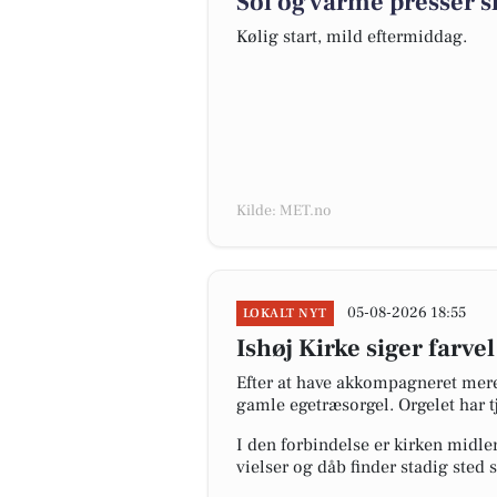
Sol og varme presser s
Kølig start, mild eftermiddag.
Kilde: MET.no
05-08-2026 18:55
LOKALT NYT
Ishøj Kirke siger farvel
Efter at have akkompagneret mere
gamle egetræsorgel. Orgelet har tje
I den forbindelse er kirken midler
vielser og dåb finder stadig sted