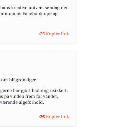
 hans kreative univers søndag den
å kommunens Facebook-opslag
Kopiér link
r om blågrønalger.
gerne har gjort badning usikkert.
us på vinden frem for vandet.
nuværende algeforhold.
Kopiér link