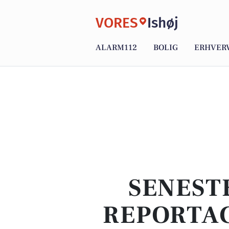
VORES
Ishøj
ALARM112
BOLIG
ERHVER
SENEST
REPORTAG