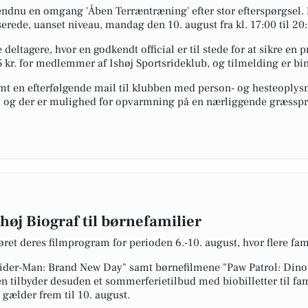
l endnu en omgang 'Åben Terræntræning' efter stor efterspørgsel.
serede, uanset niveau, mandag den 10. august fra kl. 17:00 til 20
 deltagere, hvor en godkendt official er til stede for at sikre en 
 kr. for medlemmer af Ishøj Sportsrideklub, og tilmelding er bi
amt en efterfølgende mail til klubben med person- og hesteoplys
tre, og der er mulighed for opvarmning på en nærliggende græssp
høj Biograf til børnefamilier
øret deres filmprogram for perioden 6.-10. august, hvor flere fam
pider-Man: Brand New Day" samt børnefilmene "Paw Patrol: Dino
en tilbyder desuden et sommerferietilbud med biobilletter til f
 gælder frem til 10. august.