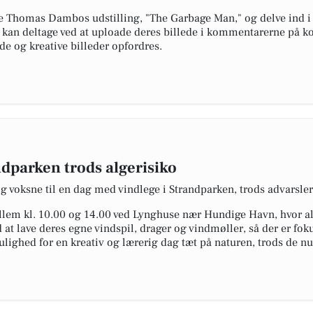
ve Thomas Dambos udstilling, "The Garbage Man," og delve ind i
e kan deltage ved at uploade deres billede i kommentarerne p
de og kreative billeder opfordres.
dparken trods algerisiko
og voksne til en dag med vindlege i Strandparken, trods advarsle
ellem kl. 10.00 og 14.00 ved Lynghuse nær Hundige Havn, hvor al
at lave deres egne vindspil, drager og vindmøller, så der er fok
ulighed for en kreativ og lærerig dag tæt på naturen, trods de 