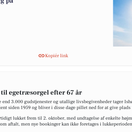
ig på
Kopiér link
 til egetræsorgel efter 67 år
 end 3.000 gudstjenester og utallige livsbegivenheder tager Ish
nt siden 1959 og bliver i disse dage pillet ned for at give plads t
tidigt lukket frem til 2. oktober, med undtagelse af enkelte højm
 som aftalt, men nye bookinger kan ikke foretages i lukkeperioden