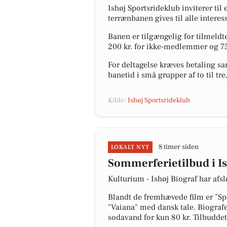
Ishøj Sportsrideklub inviterer ti
terrænbanen gives til alle interes
Banen er tilgængelig for tilmeldte
200 kr. for ikke-medlemmer og 75
For deltagelse kræves betaling s
banetid i små grupper af to til 
Kilde:
Ishøj Sportsrideklub
8 timer siden
LOKALT NYT
Sommerferietilbud i Is
Kulturium - Ishøj Biograf har afsl
Blandt de fremhævede film er "S
"Vaiana" med dansk tale. Biograf
sodavand for kun 80 kr. Tilbuddet