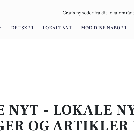
Gratis nyheder fra
dit
lokalområde
V
DET SKER
LOKALT NYT
MØD DINE NABOER
E NYT - LOKALE N
ER OG ARTIKLER 