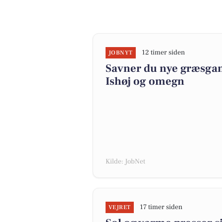
12 timer siden
JOBNYT
Savner du nye græsgange
Ishøj og omegn
Kilde: JobNet
17 timer siden
VEJRET