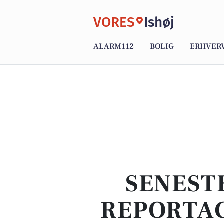
VORES
Ishøj
ALARM112
BOLIG
ERHVER
SENEST
REPORTAG