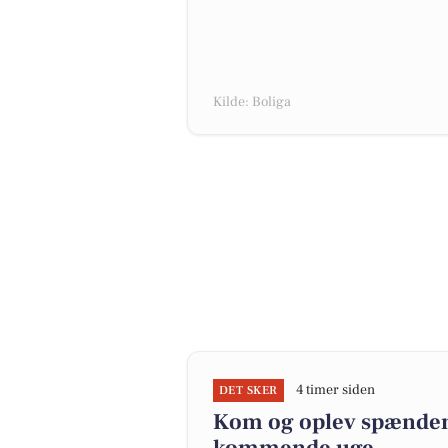
Kilde: Boliga
4 timer siden
DET SKER
Kom og oplev spændende