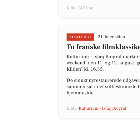
Kilde: MET.no
21 timer siden
LOKALT NYT
To franske filmklassike
Kulturium - Ishøj Biograf marker
weekend, den 11. og 12. august, ge
Kilden" kl. 16.35.
De smukt nyrestaurerede udgaver a
sammen sat i det solbeskinnede la
hjemmeside.
Kilde:
Kulturium - Ishøj Biograf