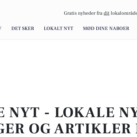
Gratis nyheder fra
dit
lokalområde
V
DET SKER
LOKALT NYT
MØD DINE NABOER
E NYT - LOKALE N
ER OG ARTIKLER 