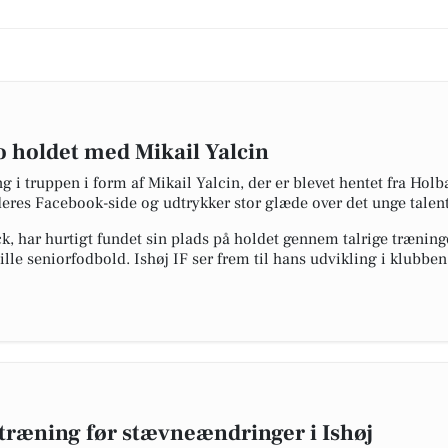
ro holdet med Mikail Yalcin
ng i truppen i form af Mikail Yalcin, der er blevet hentet fra Ho
eres Facebook-side og udtrykker stor glæde over det unge talent
ck, har hurtigt fundet sin plads på holdet gennem talrige træni
ille seniorfodbold. Ishøj IF ser frem til hans udvikling i klubben
træning før stævneændringer i Ishøj