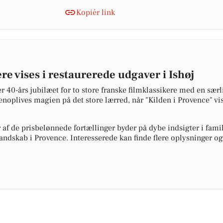
Kopiér link
re vises i restaurerede udgaver i Ishøj
er 40-års jubilæet for to store franske filmklassikere med en s
noplives magien på det store lærred, når "Kilden i Provence" vis
f de prisbelønnede fortællinger byder på dybe indsigter i famil
ndskab i Provence. Interesserede kan finde flere oplysninger og 