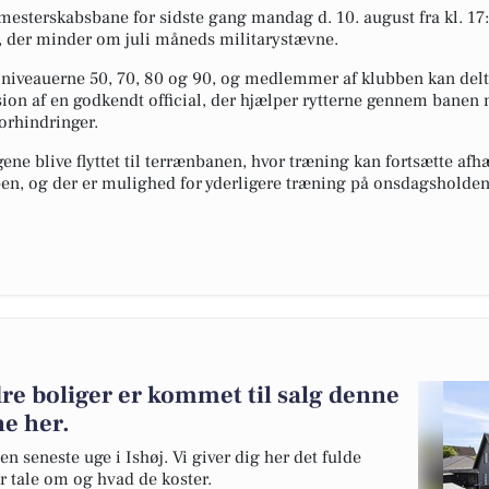
esterskabsbane for sidste gang mandag d. 10. august fra kl. 17:0
, der minder om juli måneds militarystævne.
niveauerne 50, 70, 80 og 90, og medlemmer af klubben kan deltag
ion af en godkendt official, der hjælper rytterne gennem bane
orhindringer.
ne blive flyttet til terrænbanen, hvor træning kan fortsætte afhæ
bben, og der er mulighed for yderligere træning på onsdagsholde
dre boliger er kommet til salg denne
ne her.
en seneste uge i Ishøj. Vi giver dig her det fulde
er tale om og hvad de koster.