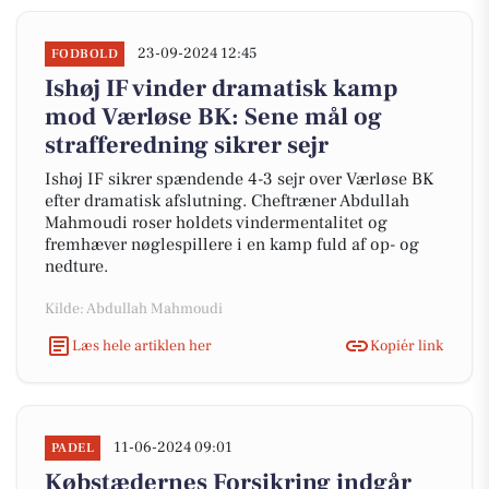
23-09-2024 12:45
FODBOLD
Ishøj IF vinder dramatisk kamp
mod Værløse BK: Sene mål og
strafferedning sikrer sejr
Ishøj IF sikrer spændende 4-3 sejr over Værløse BK
efter dramatisk afslutning. Cheftræner Abdullah
Mahmoudi roser holdets vindermentalitet og
fremhæver nøglespillere i en kamp fuld af op- og
nedture.
Kilde: Abdullah Mahmoudi
Læs hele artiklen her
Kopiér link
11-06-2024 09:01
PADEL
Købstædernes Forsikring indgår