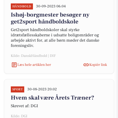
30-09-2023 06:04
HÅNDBOLD
Ishøj-borgmester besøger ny
get2sport håndboldskole
Get2sport håndboldskoler skal styrke
idrætsfællesskaberne i udsatte boligområder og
arbejde aktivt for, at alle børn møder det danske
foreningsliv.
Kilde: DanskHåndbold | DIF
Læs hele artiklen her
Kopiér link
30-08-2023 20:02
SPORT
Hvem skal være Årets Træner?
Skrevet af: DGI
Kilde: DGI