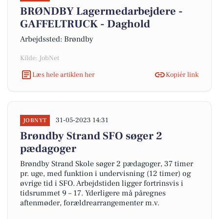
BRØNDBY Lagermedarbejdere -
GAFFELTRUCK - Daghold
Arbejdssted: Brøndby
Kilde: JobNet
Læs hele artiklen her
Kopiér link
31-05-2023 14:31
JOBNYT
Brøndby Strand SFO søger 2
pædagoger
Brøndby Strand Skole søger 2 pædagoger, 37 timer
pr. uge, med funktion i undervisning (12 timer) og
øvrige tid i SFO. Arbejdstiden ligger fortrinsvis i
tidsrummet 9 – 17. Yderligere må påregnes
aftenmøder, forældrearrangementer m.v.