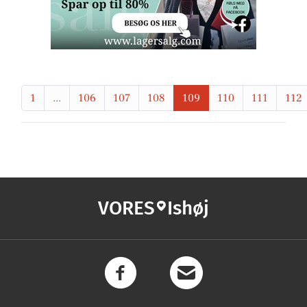
1
...
106
107
108
109
110
111
112
VORES
Ishøj