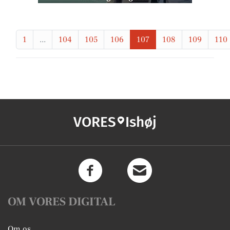
1
...
104
105
106
107
108
109
110
VORES
Ishøj
OM VORES DIGITAL
Om os