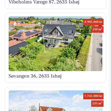
Vibeholms Vænge 87, 2635 Ishøj
8.995.000 kr
2
210 m
Søvangen 36, 2635 Ishøj
7.745.000 kr
2
235 m