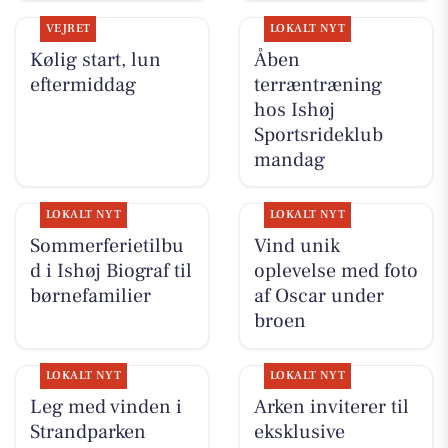
VEJRET
LOKALT NYT
Kølig start, lun
Åben
eftermiddag
terræntræning
hos Ishøj
Sportsrideklub
mandag
LOKALT NYT
LOKALT NYT
Sommerferietilbu
Vind unik
d i Ishøj Biograf til
oplevelse med foto
børnefamilier
af Oscar under
broen
LOKALT NYT
LOKALT NYT
Leg med vinden i
Arken inviterer til
Strandparken
eksklusive