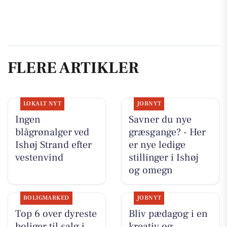
FLERE ARTIKLER
LOKALT NYT
JOBNYT
Ingen
Savner du nye
blågrønalger ved
græsgange? - Her
Ishøj Strand efter
er nye ledige
vestenvind
stillinger i Ishøj
og omegn
BOLIGMARKED
JOBNYT
Top 6 over dyreste
Bliv pædagog i en
boliger til salg i
kreativ og