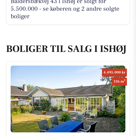
Baldersbækvej 43 i Ishøj er solgt for
5.500.000 - se køberen og 2 andre solgte
boliger
BOLIGER TIL SALG I ISHØJ
4.495.000 kr
2
136 m