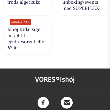
trods algerisiko
unboxing-events
med SUPERFLEX
LOKALT NYT
Ishøj Kirke siger
farvel til
egetræsorgel efter
67 år
VORES
Ishøj