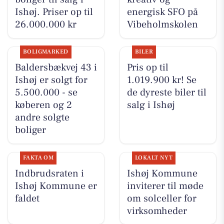
Ishøj. Priser op til
energisk SFO på
26.000.000 kr
Vibeholmskolen
BOLIGMARKED
BILER
Baldersbækvej 43 i
Pris op til
Ishøj er solgt for
1.019.900 kr! Se
5.500.000 - se
de dyreste biler til
køberen og 2
salg i Ishøj
andre solgte
boliger
FAKTA OM
LOKALT NYT
Indbrudsraten i
Ishøj Kommune
Ishøj Kommune er
inviterer til møde
faldet
om solceller for
virksomheder