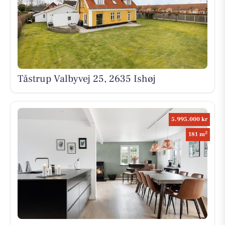
Tåstrup Valbyvej 25, 2635 Ishøj
5.995.000 kr
2
181 m