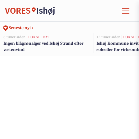
VORES
Ishøj
Seneste nyt ›
6 timer siden |
LOKALT NYT
12 timer siden |
LOKALT 
Ingen blågrønalger ved Ishøj Strand efter
Ishøj Kommune invit
vestenvind
solceller for virksom