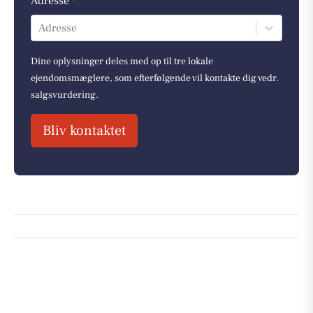
Adresse *
Adresse
Dine oplysninger deles med op til tre lokale
ejendomsmæglere, som efterfølgende vil kontakte dig vedr.
salgsvurdering.
Bliv kontaktet