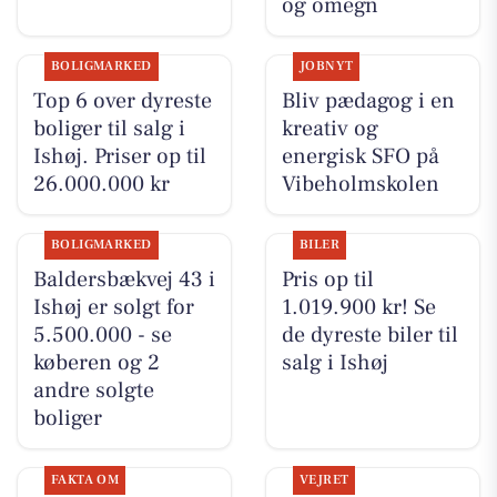
og omegn
BOLIGMARKED
JOBNYT
Top 6 over dyreste
Bliv pædagog i en
boliger til salg i
kreativ og
Ishøj. Priser op til
energisk SFO på
26.000.000 kr
Vibeholmskolen
BOLIGMARKED
BILER
Baldersbækvej 43 i
Pris op til
Ishøj er solgt for
1.019.900 kr! Se
5.500.000 - se
de dyreste biler til
køberen og 2
salg i Ishøj
andre solgte
boliger
FAKTA OM
VEJRET