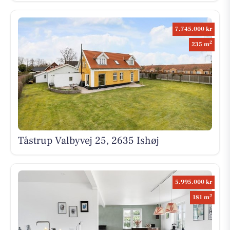
7.745.000 kr
2
235 m
Tåstrup Valbyvej 25, 2635 Ishøj
5.995.000 kr
2
181 m