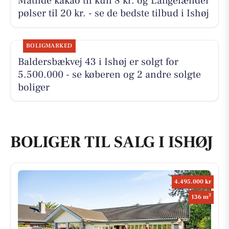
Matilde kakao til kun 8 kr. og Langelænder
pølser til 20 kr. - se de bedste tilbud i Ishøj
BOLIGMARKED
Baldersbækvej 43 i Ishøj er solgt for
5.500.000 - se køberen og 2 andre solgte
boliger
BOLIGER TIL SALG I ISHØJ
4.495.000 kr
2
136 m