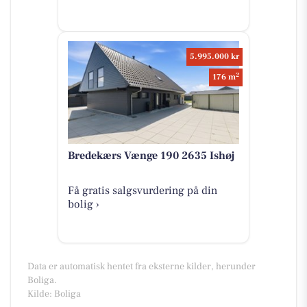
5.995.000 kr
2
176 m
Bredekærs Vænge 190 2635 Ishøj
Få gratis salgsvurdering på din
bolig ›
Data er automatisk hentet fra eksterne kilder, herunder
Boliga.
Kilde: Boliga