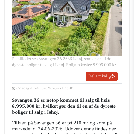
På billedet ses Søvangen 36 2635 Ishøj, som er en af de
dyreste boliger til salg i Ishøj. Boligen koster 8.995.000 kr.
Del artikel
Onsdag d. 24. jun. 2026 - kl. 13:01
Søvangen 36 er netop kommet til salg til hele
8.995.000 kr, hvilket gør den til en af de dyreste
boliger til salg i Ishøj.
Villaen på Søvangen 36 er på 210 m² og kom på
markedet d. 24-06-2026. Udover denne findes der