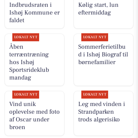
Indbrudsraten i
Kølig start, lun
Ishøj Kommune er
eftermiddag
faldet
LOKALT NYT
LOKALT NYT
Åben
Sommerferietilbu
terræntræning
d i Ishøj Biograf til
hos Ishøj
børnefamilier
Sportsrideklub
mandag
LOKALT NYT
LOKALT NYT
Vind unik
Leg med vinden i
oplevelse med foto
Strandparken
af Oscar under
trods algerisiko
broen