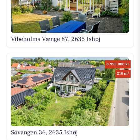
Vibeholms Vænge 87, 2635 Ishøj
8.995.000 kr
2
210 m
Søvangen 36, 2635 Ishøj