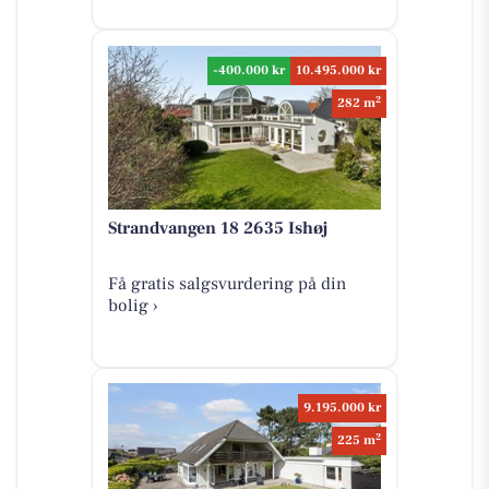
-400.000 kr
10.495.000 kr
2
282 m
Strandvangen 18 2635 Ishøj
Få gratis salgsvurdering på din
bolig ›
9.195.000 kr
2
225 m