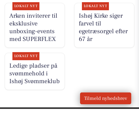
LOKALT NYT
LOKALT NYT
Arken inviterer til
Ishøj Kirke siger
eksklusive
farvel til
unboxing-events
egetræsorgel efter
med SUPERFLEX
67 år
LOKALT NYT
Ledige pladser på
svømmehold i
Ishøj Svømmeklub
Tilmeld nyhedsbrev
VORES
Ishøj