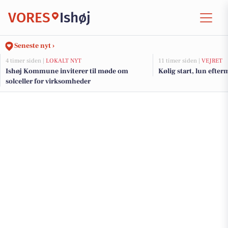
VORES
Ishøj
Seneste nyt ›
4 timer siden |
LOKALT NYT
11 timer siden |
VEJRET
Ishøj Kommune inviterer til møde om
Kølig start, lun efte
solceller for virksomheder