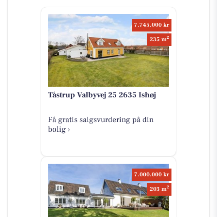
7.745.000 kr
2
235 m
Tåstrup Valbyvej 25 2635 Ishøj
Få gratis salgsvurdering på din
bolig ›
7.000.000 kr
2
203 m