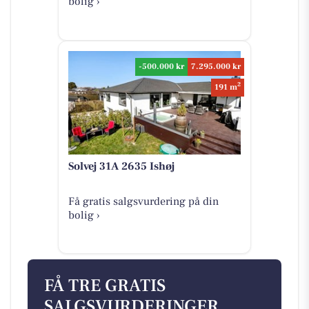
bolig ›
-500.000 kr
7.295.000 kr
2
191 m
Solvej 31A 2635 Ishøj
Få gratis salgsvurdering på din
bolig ›
FÅ TRE GRATIS
SALGSVURDERINGER