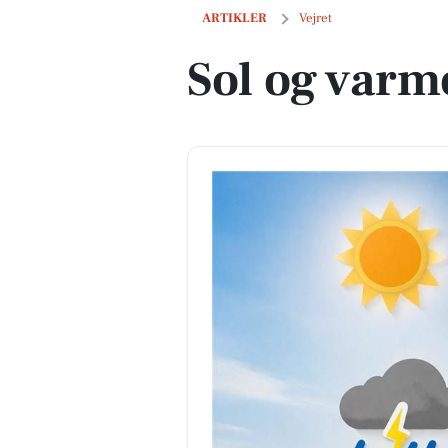
Sol og varme presser sig på
ARTIKLER
Vejret
Sol og varm