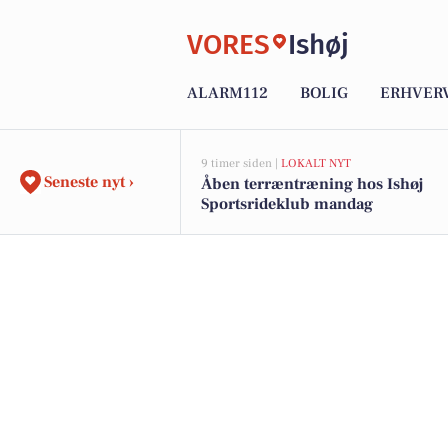
VORES
Ishøj
ALARM112
BOLIG
ERHVER
9 timer siden |
LOKALT NYT
Seneste nyt ›
Åben terræntræning hos Ishøj
Sportsrideklub mandag