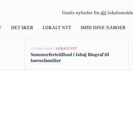
Gratis nyheder fra
dit
lokalområde
V
DET SKER
LOKALT NYT
MØD DINE NABOER
13 timer siden |
LOKALT NYT
Sommerferietilbud i Ishøj Biograf til
børnefamilier