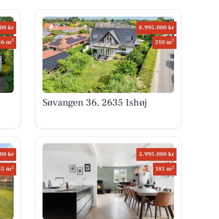
00 kr
8.995.000 kr
2
2
36 m
210 m
Søvangen 36, 2635 Ishøj
00 kr
5.995.000 kr
2
2
35 m
181 m