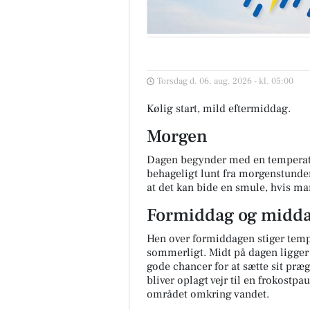
Torsdag d. 06. aug. 2026 - kl. 05:00
Kølig start, mild eftermiddag.
Morgen
Dagen begynder med en temperatu
behageligt lunt fra morgenstunden. 
at det kan bide en smule, hvis man
Formiddag og midd
Hen over formiddagen stiger tempe
sommerligt. Midt på dagen ligger
gode chancer for at sætte sit præg
bliver oplagt vejr til en frokostpa
området omkring vandet.