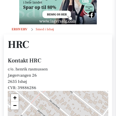
HRC
ERHVERV
Smed i Ishøj
HRC
Kontakt HRC
c/o. henrik rasmussen
Jægervangen 26
2635 Ishøj
CVR: 39886286
+
−