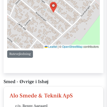
Leaflet
|
©
OpenStreetMap
contributors
Rutevejledning
Smed - Øvrige i Ishøj
Alo Smede & Teknik ApS
c/o. Benny Aagaard