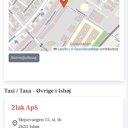
Leaflet
|
©
OpenStreetMap
contributors
Rutevejledning
Taxi / Taxa - Øvrige i Ishøj
2lak ApS
Mejsevangen 15, st. th
2635 Ishøj