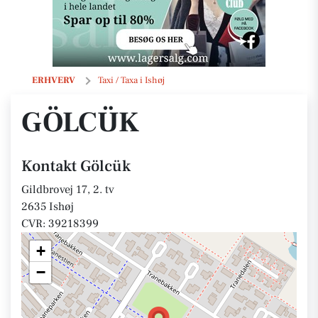
Gölcük
ERHVERV
Taxi / Taxa i Ishøj
GÖLCÜK
Kontakt Gölcük
Gildbrovej 17, 2. tv
2635 Ishøj
CVR: 39218399
+
−