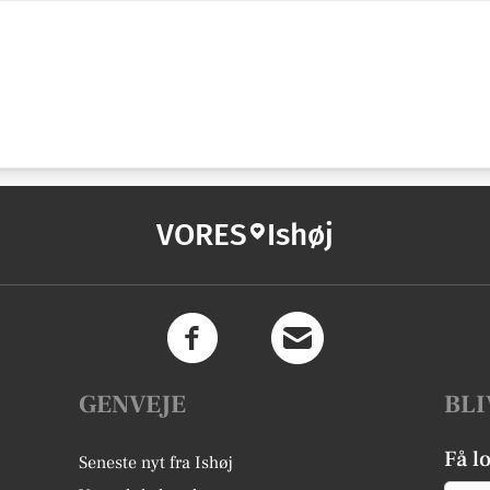
VORES
Ishøj
GENVEJE
BLI
Få l
Seneste nyt fra Ishøj