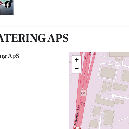
TERING APS
ng ApS
+
−