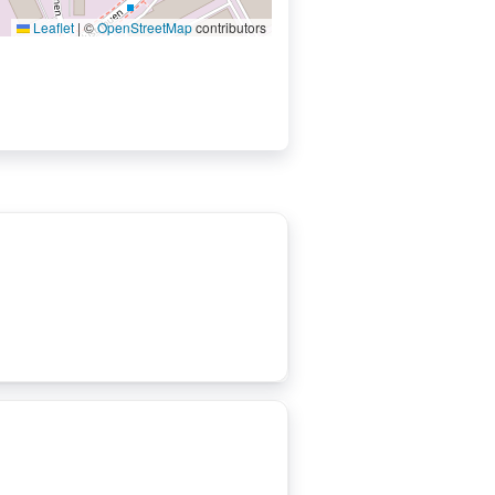
Leaflet
|
©
OpenStreetMap
contributors