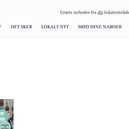
Gratis nyheder fra
dit
lokalområde
V
DET SKER
LOKALT NYT
MØD DINE NABOER