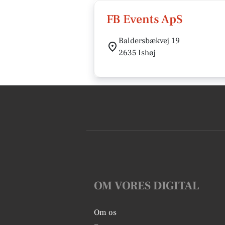
FB Events ApS
Baldersbækvej 19
2635 Ishøj
OM VORES DIGITAL
Om os