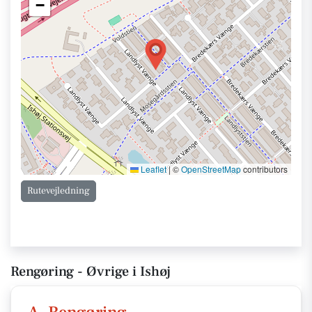
−
Leaflet
|
©
OpenStreetMap
contributors
Rutevejledning
Rengøring - Øvrige i Ishøj