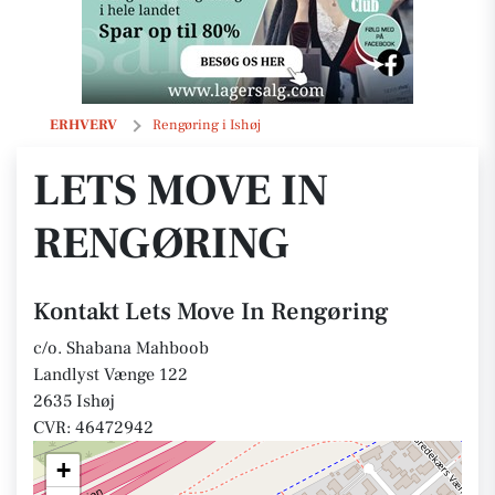
Lets Move In Rengøring
ERHVERV
Rengøring i Ishøj
LETS MOVE IN
RENGØRING
Kontakt Lets Move In Rengøring
c/o. Shabana Mahboob
Landlyst Vænge 122
2635 Ishøj
CVR: 46472942
+