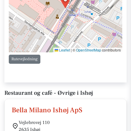
Leaflet
|
©
OpenStreetMap
contributors
Rutevejledning
Restaurant og café - Øvrige i Ishøj
Bella Milano Ishøj ApS
Vejlebrovej 110
2635 Ishøj