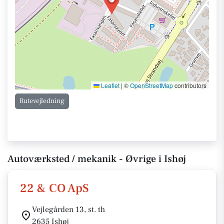
Leaflet
|
©
OpenStreetMap
contributors
Rutevejledning
Autoværksted / mekanik - Øvrige i Ishøj
22 & CO ApS
Vejlegården 13, st. th
2635 Ishøj