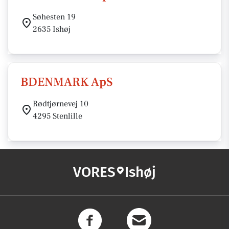
Søhesten 19
2635 Ishøj
BDENMARK ApS
Rødtjørnevej 10
4295 Stenlille
VORES
Ishøj