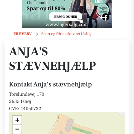
Anja's stævnehjælp
ERHVERV
Sport og fritidsaktivitet i Ishøj
ANJA'S
STÆVNEHJÆLP
Kontakt Anja's stævnehjælp
Torslundevej 170
2635 Ishøj
CVR: 44050722
+
−