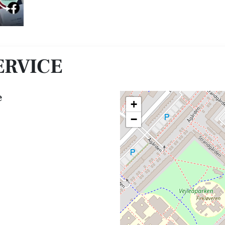
ERVICE
e
+
−