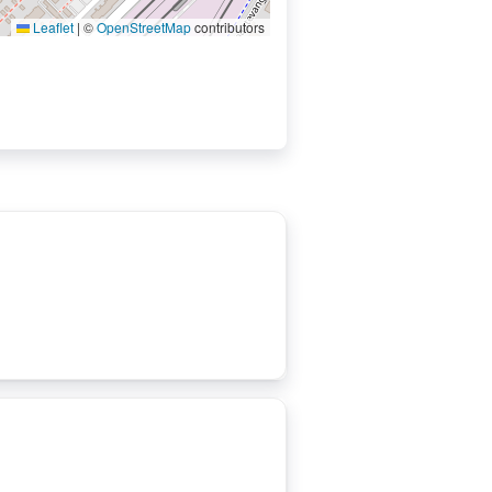
Leaflet
|
©
OpenStreetMap
contributors