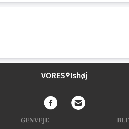
VORES
Ishøj
GENVEJE
BLI