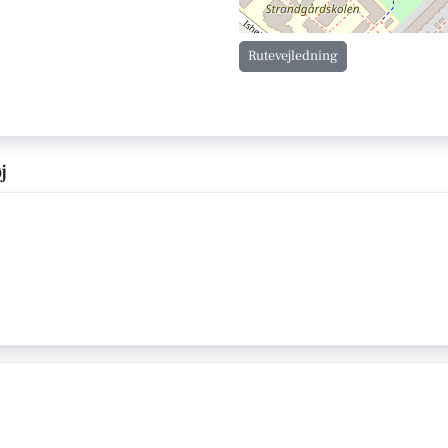
Rutevejledning
j