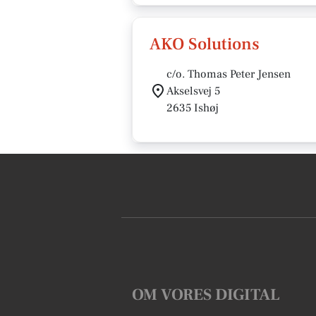
AKO Solutions
c/o. Thomas Peter Jensen
Akselsvej 5
2635 Ishøj
OM VORES DIGITAL