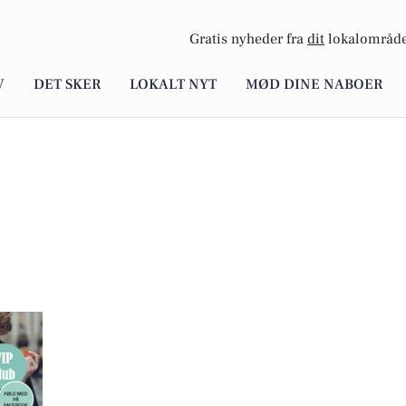
Gratis nyheder fra
dit
lokalområde
V
DET SKER
LOKALT NYT
MØD DINE NABOER