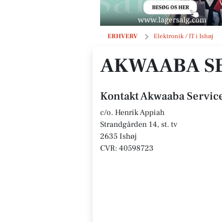
Akwaaba Service
ERHVERV
Elektronik / IT i Ishøj
AKWAABA S
Kontakt Akwaaba Servic
c/o. Henrik Appiah
Strandgården 14, st. tv
2635 Ishøj
CVR: 40598723