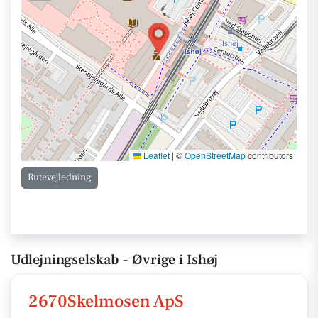
Leaflet
|
©
OpenStreetMap
contributors
Rutevejledning
Udlejningselskab - Øvrige i Ishøj
2670Skelmosen ApS