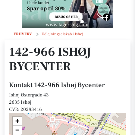
142-966 Ishøj Bycenter
ERHVERV
Udlejningselskab i Ishøj
142-966 ISHØJ
BYCENTER
Kontakt 142-966 Ishøj Bycenter
Ishøj Østergade 43
2635 Ishøj
CVR: 20283416
+
−