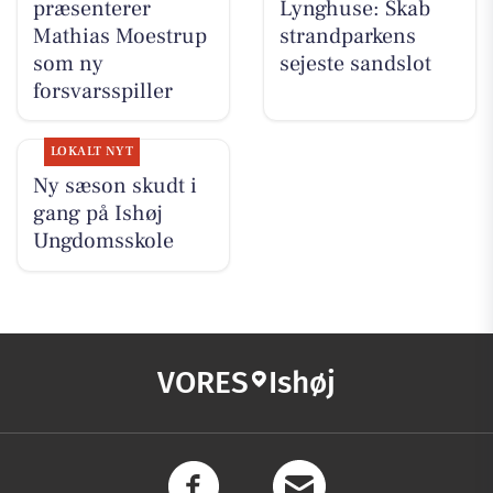
præsenterer
Lynghuse: Skab
Mathias Moestrup
strandparkens
som ny
sejeste sandslot
forsvarsspiller
LOKALT NYT
Ny sæson skudt i
gang på Ishøj
Ungdomsskole
VORES
Ishøj