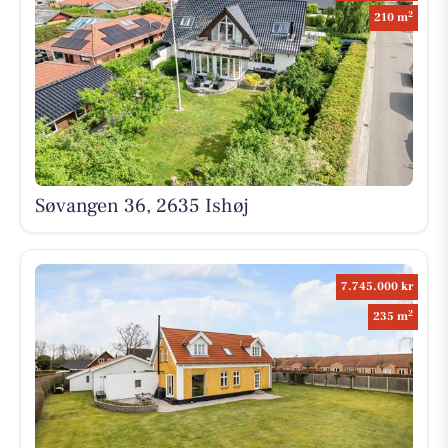
2
210 m
Søvangen 36, 2635 Ishøj
7.745.000 kr
2
235 m