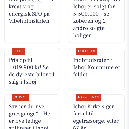
kreativ og
Ishøj er solgt for
energisk SFO på
5.500.000 - se
Vibeholmskolen
køberen og 2
andre solgte
boliger
BILER
FAKTA OM
Pris op til
Indbrudsraten i
1.019.900 kr! Se
Ishøj Kommune er
de dyreste biler til
faldet
salg i Ishøj
JOBNYT
LOKALT NYT
Savner du nye
Ishøj Kirke siger
græsgange? - Her
farvel til
er nye ledige
egetræsorgel efter
stillinger i Ishøj
67 år