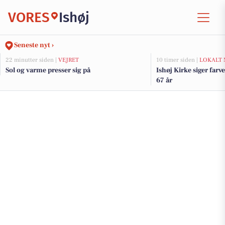
VORES
Ishøj
Seneste nyt ›
22 minutter siden |
VEJRET
10 timer siden |
LOKALT 
Sol og varme presser sig på
Ishøj Kirke siger farve
67 år