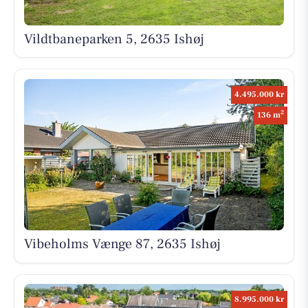
Vildtbaneparken 5, 2635 Ishøj
4.495.000 kr
2
136 m
Vibeholms Vænge 87, 2635 Ishøj
8.995.000 kr