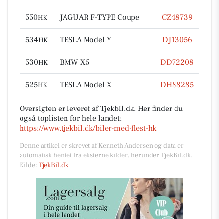
550
JAGUAR F-TYPE Coupe
CZ48739
HK
534
TESLA Model Y
DJ13056
HK
530
BMW X5
DD72208
HK
525
TESLA Model X
DH88285
HK
Oversigten er leveret af Tjekbil.dk. Her finder du
også toplisten for hele landet:
https://www.tjekbil.dk/biler-med-flest-hk
Denne artikel er skrevet af Kenneth Andersen og data er
automatisk hentet fra eksterne kilder, herunder TjekBil.dk.
Kilde:
TjekBil.dk