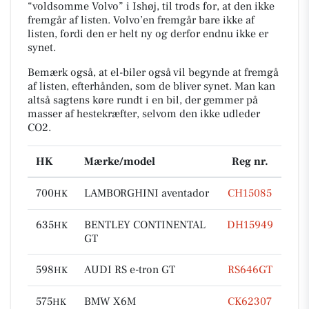
“voldsomme Volvo” i Ishøj, til trods for, at den ikke
fremgår af listen. Volvo’en fremgår bare ikke af
listen, fordi den er helt ny og derfor endnu ikke er
synet.
Bemærk også, at el-biler også vil begynde at fremgå
af listen, efterhånden, som de bliver synet. Man kan
altså sagtens køre rundt i en bil, der gemmer på
masser af hestekræfter, selvom den ikke udleder
CO2.
HK
Mærke/model
Reg nr.
700
LAMBORGHINI aventador
CH15085
HK
635
BENTLEY CONTINENTAL
DH15949
HK
GT
598
AUDI RS e-tron GT
RS646GT
HK
575
BMW X6M
CK62307
HK