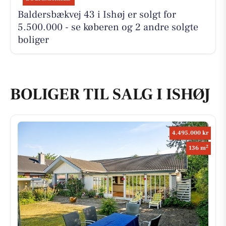
Baldersbækvej 43 i Ishøj er solgt for
5.500.000 - se køberen og 2 andre solgte
boliger
BOLIGER TIL SALG I ISHØJ
4.495.000 kr
2
136 m