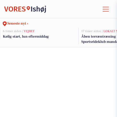
VORES
Ishøj
Seneste nyt ›
6 timer siden |
VEJRET
17 timer siden |
LOKALT 
Kølig start, lun eftermiddag
Åben terræntræning 
Sportsrideklub mand