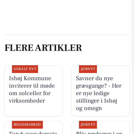
FLERE ARTIKLER
LOKALT NYT
JOBNYT
Ishøj Kommune
Savner du nye
inviterer til møde
græsgange? - Her
om solceller for
er nye ledige
virksomheder
stillinger i Ishøj
og omegn
BOLIGMARKED
JOBNYT
Top 6 over dyreste
Bliv pædagog i en