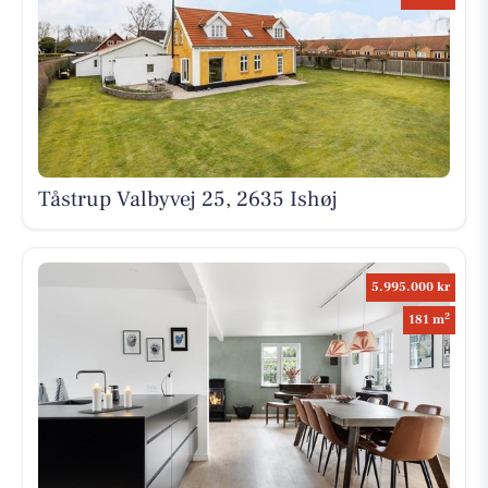
Tåstrup Valbyvej 25, 2635 Ishøj
5.995.000 kr
2
181 m