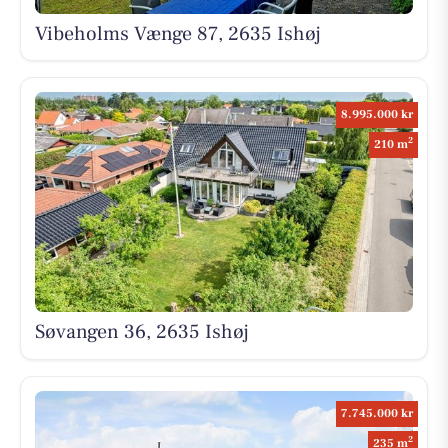
Vibeholms Vænge 87, 2635 Ishøj
8.995.000 kr
2
210 m
Søvangen 36, 2635 Ishøj
7.745.000 kr
2
235 m