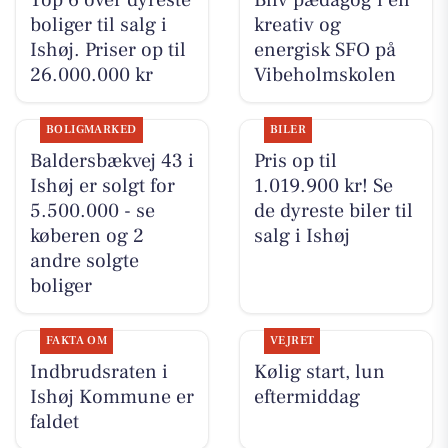
boliger til salg i
kreativ og
Ishøj. Priser op til
energisk SFO på
26.000.000 kr
Vibeholmskolen
BOLIGMARKED
BILER
Baldersbækvej 43 i
Pris op til
Ishøj er solgt for
1.019.900 kr! Se
5.500.000 - se
de dyreste biler til
køberen og 2
salg i Ishøj
andre solgte
boliger
FAKTA OM
VEJRET
Indbrudsraten i
Kølig start, lun
Ishøj Kommune er
eftermiddag
faldet