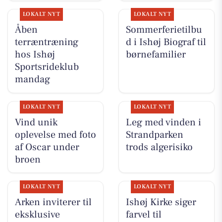
LOKALT NYT
LOKALT NYT
Åben
Sommerferietilbu
terræntræning
d i Ishøj Biograf til
hos Ishøj
børnefamilier
Sportsrideklub
mandag
LOKALT NYT
LOKALT NYT
Vind unik
Leg med vinden i
oplevelse med foto
Strandparken
af Oscar under
trods algerisiko
broen
LOKALT NYT
LOKALT NYT
Arken inviterer til
Ishøj Kirke siger
eksklusive
farvel til