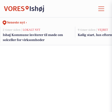
VORES
Ishøj
Seneste nyt ›
2 timer siden |
LOKALT NYT
9 timer siden |
VEJRET
Ishøj Kommune inviterer til møde om
Kølig start, lun efte
solceller for virksomheder