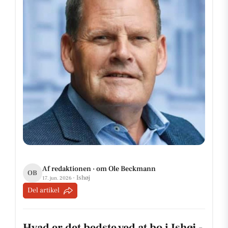
Af redaktionen · om Ole Beckmann
OB
· Ishøj
17. jun. 2026
Del artikel
Hvad er det bedste ved at bo i Ishøj -