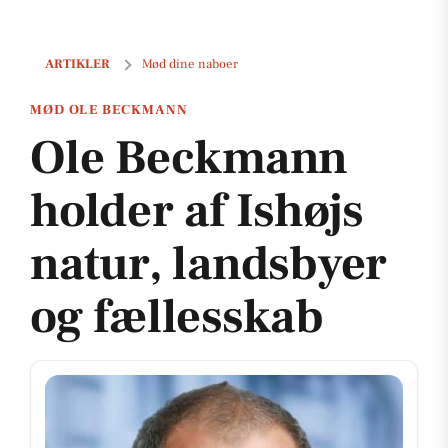
Ole Beckmann holder af Ishøjs natur, landsbyer og fællesskab
ARTIKLER
Mød dine naboer
MØD OLE BECKMANN
Ole Beckmann
holder af Ishøjs
natur, landsbyer
og fællesskab