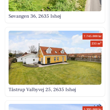
Søvangen 36, 2635 Ishøj
7.745.000 kr
2
235 m
Tåstrup Valbyvej 25, 2635 Ishøj
5.995.000 kr