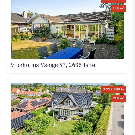
2
136 m
Vibeholms Vænge 87, 2635 Ishøj
8.995.000 kr
2
210 m