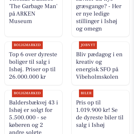
'The Garbage Man'
græsgange? - Her
på ARKEN
er nye ledige
Museum
stillinger i Ishøj
og omegn
BOLIGMARKED
JOBNYT
Top 6 over dyreste
Bliv pædagog i en
boliger til salg i
kreativ og
Ishøj. Priser op til
energisk SFO på
26.000.000 kr
Vibeholmskolen
BOLIGMARKED
BILER
Baldersbækvej 43 i
Pris op til
Ishøj er solgt for
1.019.900 kr! Se
5.500.000 - se
de dyreste biler til
køberen og 2
salg i Ishøj
andre solgte