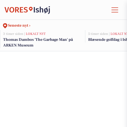
VORES
Ishøj
Seneste nyt ›
3 timer siden |
LOKALT NYT
5 timer siden |
LOKALT N
Thomas Dambos 'The Garbage Man' på
Blæsende golfdag i Ish
ARKEN Museum