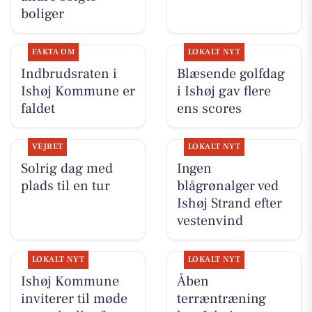
boliger
FAKTA OM
LOKALT NYT
Indbrudsraten i
Blæsende golfdag
Ishøj Kommune er
i Ishøj gav flere
faldet
ens scores
VEJRET
LOKALT NYT
Solrig dag med
Ingen
plads til en tur
blågrønalger ved
Ishøj Strand efter
vestenvind
LOKALT NYT
LOKALT NYT
Ishøj Kommune
Åben
inviterer til møde
terræntræning