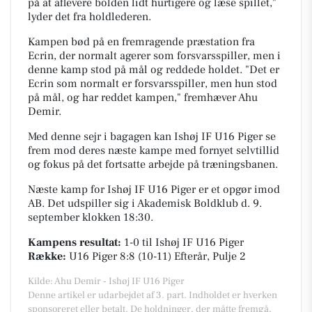
på at aflevere bolden lidt hurtigere og læse spillet,"
lyder det fra holdlederen.
Kampen bød på en fremragende præstation fra
Ecrin, der normalt agerer som forsvarsspiller, men i
denne kamp stod på mål og reddede holdet. "Det er
Ecrin som normalt er forsvarsspiller, men hun stod
på mål, og har reddet kampen," fremhæver Ahu
Demir.
Med denne sejr i bagagen kan Ishøj IF U16 Piger se
frem mod deres næste kampe med fornyet selvtillid
og fokus på det fortsatte arbejde på træningsbanen.
Næste kamp for Ishøj IF U16 Piger er et opgør imod
AB. Det udspiller sig i Akademisk Boldklub d. 9.
september klokken 18:30.
Kampens resultat:
1-0
til Ishøj IF U16 Piger
Række:
U16 Piger 8:8 (10-11) Efterår, Pulje 2
Kilde: Ahu Demir - Ishøj IF U16 Piger
Denne artikel er udarbejdet af 3. part. Indholdet er hverken
sponsoreret eller betalt. De holdninger, der måtte fremgå,