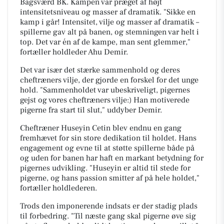
Bagsværd BK. Kampen var præget af højt
intensitetsniveau og masser af dramatik. "Sikke en
kamp i går! Intensitet, vilje og masser af dramatik –
spillerne gav alt på banen, og stemningen var helt i
top. Det var én af de kampe, man sent glemmer,"
fortæller holdleder Ahu Demir.
Det var især det stærke sammenhold og deres
cheftræners vilje, der gjorde en forskel for det unge
hold. "Sammenholdet var ubeskriveligt, pigernes
gejst og vores cheftræners vilje:) Han motiverede
pigerne fra start til slut," uddyber Demir.
Cheftræner Huseyin Cetin blev endnu en gang
fremhævet for sin store dedikation til holdet. Hans
engagement og evne til at støtte spillerne både på
og uden for banen har haft en markant betydning for
pigernes udvikling. "Huseyin er altid til stede for
pigerne, og hans passion smitter af på hele holdet,"
fortæller holdlederen.
Trods den imponerende indsats er der stadig plads
til forbedring. "Til næste gang skal pigerne øve sig