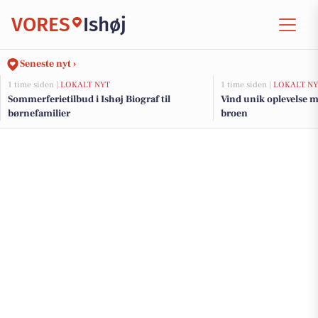
VORES
Ishøj
Seneste nyt ›
1 time siden |
LOKALT NYT
1 time siden |
LOKALT NY
Sommerferietilbud i Ishøj Biograf til
Vind unik oplevelse m
børnefamilier
broen