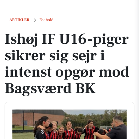
Ishøj IF U16-piger sikrer sig sejr i intenst opgør mod Bagsværd BK
ARTIKLER
Fodbold
Ishøj IF U16-piger
sikrer sig sejr i
intenst opgør mod
Bagsværd BK