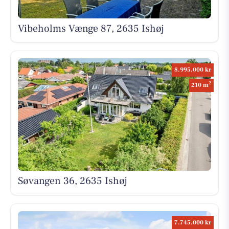
Vibeholms Vænge 87, 2635 Ishøj
8.995.000 kr
2
210 m
Søvangen 36, 2635 Ishøj
7.745.000 kr