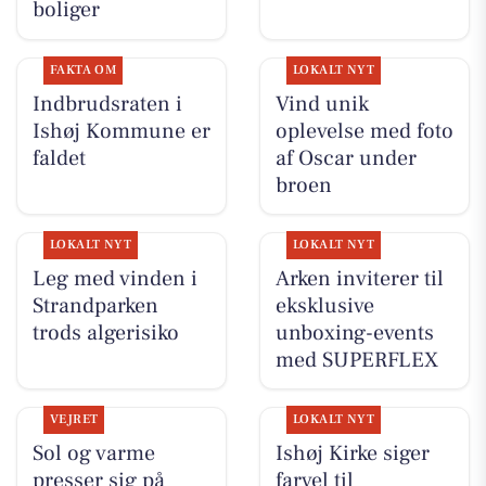
boliger
FAKTA OM
LOKALT NYT
Indbrudsraten i
Vind unik
Ishøj Kommune er
oplevelse med foto
faldet
af Oscar under
broen
LOKALT NYT
LOKALT NYT
Leg med vinden i
Arken inviterer til
Strandparken
eksklusive
trods algerisiko
unboxing-events
med SUPERFLEX
VEJRET
LOKALT NYT
Sol og varme
Ishøj Kirke siger
presser sig på
farvel til