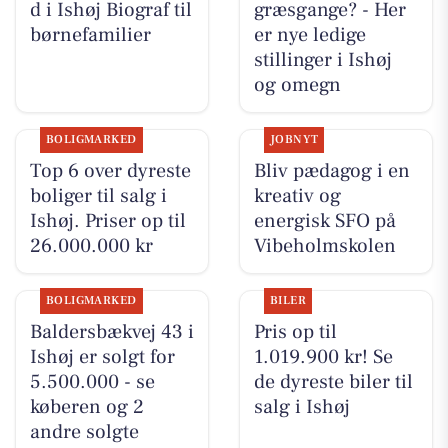
d i Ishøj Biograf til
græsgange? - Her
børnefamilier
er nye ledige
stillinger i Ishøj
og omegn
BOLIGMARKED
JOBNYT
Top 6 over dyreste
Bliv pædagog i en
boliger til salg i
kreativ og
Ishøj. Priser op til
energisk SFO på
26.000.000 kr
Vibeholmskolen
BOLIGMARKED
BILER
Baldersbækvej 43 i
Pris op til
Ishøj er solgt for
1.019.900 kr! Se
5.500.000 - se
de dyreste biler til
køberen og 2
salg i Ishøj
andre solgte