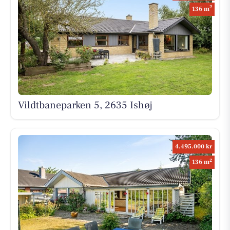
2
136 m
Vildtbaneparken 5, 2635 Ishøj
4.495.000 kr
2
136 m