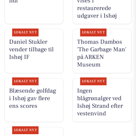
lidt
vises i
restaurerede
udgaver i Ishøj
LOKALT NYT
LOKALT NYT
Daniel Stukler
Thomas Dambos
vender tilbage til
'The Garbage Man'
Ishøj IF
på ARKEN
Museum
LOKALT NYT
LOKALT NYT
Blæsende golfdag
Ingen
i Ishøj gav flere
blågrønalger ved
ens scores
Ishøj Strand efter
vestenvind
LOKALT NYT