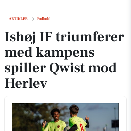
Ishøj IF triumferer med kampens spiller Qwist mod Herlev
ARTIKLER
Fodbold
Ishøj IF triumferer
med kampens
spiller Qwist mod
Herlev