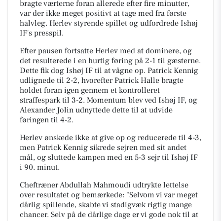
bragte værterne foran allerede efter fire minutter,
var der ikke meget positivt at tage med fra første
halvleg. Herlev styrende spillet og udfordrede Ishøj
IF's presspil.
Efter pausen fortsatte Herlev med at dominere, og
det resulterede i en hurtig føring på 2-1 til gæsterne.
Dette fik dog Ishøj IF til at vågne op. Patrick Kennig
udlignede til 2-2, hvorefter Patrick Halle bragte
holdet foran igen gennem et kontrolleret
straffespark til 3-2. Momentum blev ved Ishøj IF, og
Alexander Jolin udnyttede dette til at udvide
føringen til 4-2.
Herlev ønskede ikke at give op og reducerede til 4-3,
men Patrick Kennig sikrede sejren med sit andet
mål, og sluttede kampen med en 5-3 sejr til Ishøj IF
i 90. minut.
Cheftræner Abdullah Mahmoudi udtrykte lettelse
over resultatet og bemærkede: "Selvom vi var meget
dårlig spillende, skabte vi stadigvæk rigtig mange
chancer. Selv på de dårlige dage er vi gode nok til at