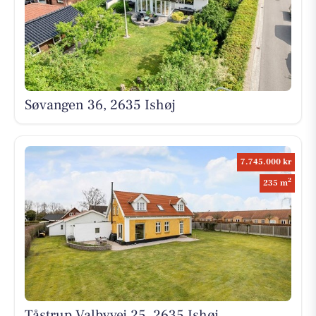
Søvangen 36, 2635 Ishøj
7.745.000 kr
2
235 m
Tåstrup Valbyvej 25, 2635 Ishøj