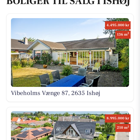
BOLIGER TIL SALG I ISHØJ
4.495.000 kr
2
136 m
Vibeholms Vænge 87, 2635 Ishøj
8.995.000 kr
2
210 m