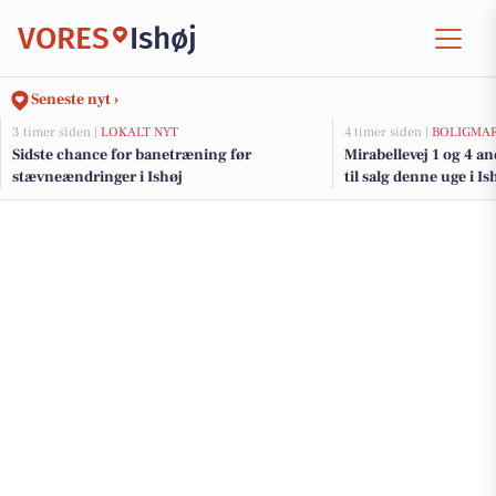
VORES
Ishøj
Seneste nyt ›
3 timer siden |
LOKALT NYT
4 timer siden |
BOLIGMA
Sidste chance for banetræning før
Mirabellevej 1 og 4 a
stævneændringer i Ishøj
til salg denne uge i Is