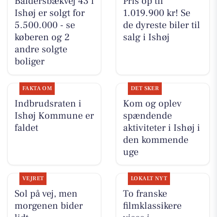
Baldersbækvej 43 i
Pris op til
Ishøj er solgt for
1.019.900 kr! Se
5.500.000 - se
de dyreste biler til
køberen og 2
salg i Ishøj
andre solgte
boliger
FAKTA OM
DET SKER
Indbrudsraten i
Kom og oplev
Ishøj Kommune er
spændende
faldet
aktiviteter i Ishøj i
den kommende
uge
VEJRET
LOKALT NYT
Sol på vej, men
To franske
morgenen bider
filmklassikere