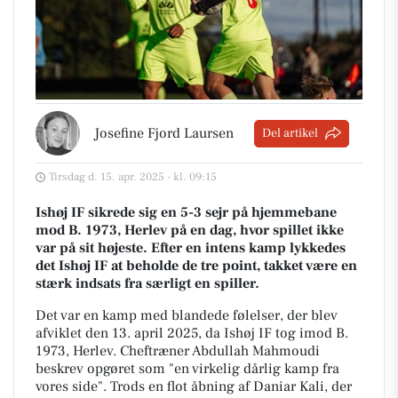
Josefine Fjord Laursen
Del artikel
Tirsdag d. 15. apr. 2025 - kl. 09:15
Ishøj IF sikrede sig en 5-3 sejr på hjemmebane
mod B. 1973, Herlev på en dag, hvor spillet ikke
var på sit højeste. Efter en intens kamp lykkedes
det Ishøj IF at beholde de tre point, takket være en
stærk indsats fra særligt en spiller.
Det var en kamp med blandede følelser, der blev
afviklet den 13. april 2025, da Ishøj IF tog imod B.
1973, Herlev. Cheftræner Abdullah Mahmoudi
beskrev opgøret som "en virkelig dårlig kamp fra
vores side". Trods en flot åbning af Daniar Kali, der