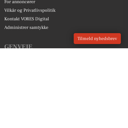
For annoncører
Vilkår og Privatlivspolitik
Kontakt VORES Digital
Administrer samtykke
Tilmeld nyhedsbrev
GENVEJE
Seneste nyt fra Ishøj
Vores lokale erhverv
Kalenderen for Ishøj
Fakta om Ishøj
Erhvervsartikler
Ishøj Kommune
Få en gratis salgsvurdering
Sponsoreret indhold