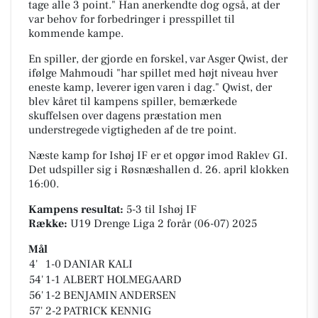
tage alle 3 point." Han anerkendte dog også, at der
var behov for forbedringer i presspillet til
kommende kampe.
En spiller, der gjorde en forskel, var Asger Qwist, der
ifølge Mahmoudi "har spillet med højt niveau hver
eneste kamp, leverer igen varen i dag." Qwist, der
blev kåret til kampens spiller, bemærkede
skuffelsen over dagens præstation men
understregede vigtigheden af de tre point.
Næste kamp for Ishøj IF er et opgør imod Raklev GI.
Det udspiller sig i
Røsnæshallen
d. 26. april klokken
16:00.
Kampens resultat:
5-3
til Ishøj IF
Række:
U19 Drenge Liga 2 forår (06-07) 2025
Mål
4'
1-0
DANIAR KALI
54'
1-1
ALBERT HOLMEGAARD
56'
1-2
BENJAMIN ANDERSEN
57'
2-2
PATRICK KENNIG