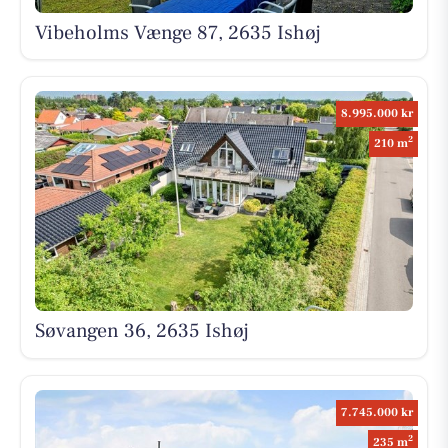
Vibeholms Vænge 87, 2635 Ishøj
8.995.000 kr
2
210 m
Søvangen 36, 2635 Ishøj
7.745.000 kr
2
235 m