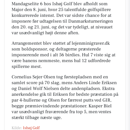
Mandagselite 6 hos Ishøj Golf blev afholdt som
Major den 8. juni, hvor 25 talentfulde golfspillere
konkurrerede intenst. Det var sidste chance for at
imponere før udtagelsen til Danmarksturneringen
den 20. og 21. juni, og det var tydeligt, at niveauet
var usædvanligt højt denne aften.
Arrangementet blev støttet af lejenminigraver.dk
som boldsponsor, og deltagerne præsterede
imponerende med i alt 56 birdies. Hul 7 viste sig at
være banens nemmeste, mens hul 12 udfordrede
spillerne mest.
Cornelius Sejer Olsen tog førstepladsen med en
samlet score på 70 slag, mens Anders Linde Eriksen
og Daniel Wolf Nielsen delte andenpladsen. Ekstra
anerkendelse gik til Eriksen for bedste præstation på
par 4-hullerne og Olsen for færrest putts ved GIR,
begge præmievindende præstationer. Kasper Biel
var usædvanligt fraværende fra top 5, men ventes
stærkt tilbage næste uge.
Kilde:
Ishøj Golf