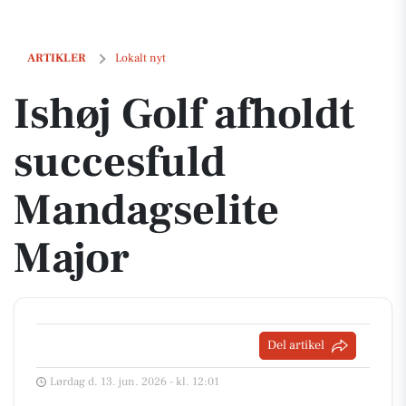
Ishøj Golf afholdt succesfuld Mandagselite Major
ARTIKLER
Lokalt nyt
Ishøj Golf afholdt
succesfuld
Mandagselite
Major
Del artikel
Lørdag d. 13. jun. 2026 - kl. 12:01