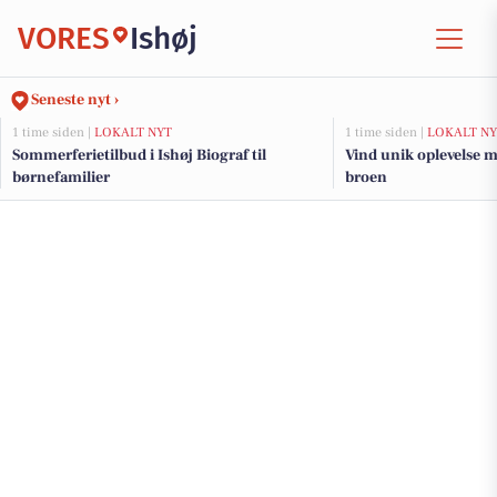
VORES
Ishøj
Seneste nyt ›
1 time siden |
LOKALT NYT
1 time siden |
LOKALT NY
Sommerferietilbud i Ishøj Biograf til
Vind unik oplevelse m
børnefamilier
broen