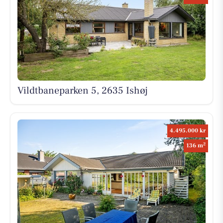
Vildtbaneparken 5, 2635 Ishøj
4.495.000 kr
2
136 m