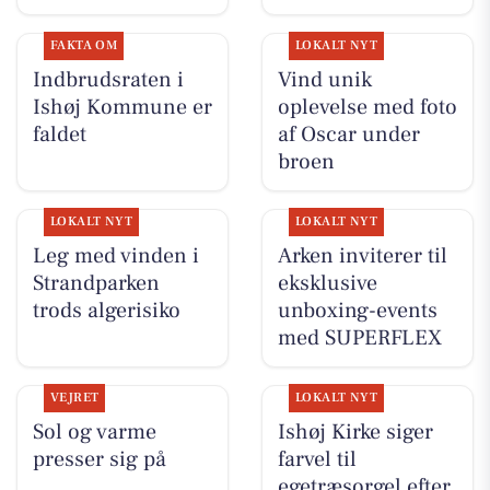
FAKTA OM
LOKALT NYT
Indbrudsraten i
Vind unik
Ishøj Kommune er
oplevelse med foto
faldet
af Oscar under
broen
LOKALT NYT
LOKALT NYT
Leg med vinden i
Arken inviterer til
Strandparken
eksklusive
trods algerisiko
unboxing-events
med SUPERFLEX
VEJRET
LOKALT NYT
Sol og varme
Ishøj Kirke siger
presser sig på
farvel til
egetræsorgel efter