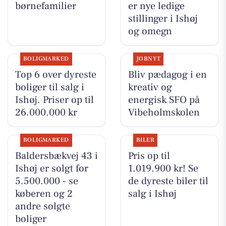
børnefamilier
er nye ledige
stillinger i Ishøj
og omegn
BOLIGMARKED
JOBNYT
Top 6 over dyreste
Bliv pædagog i en
boliger til salg i
kreativ og
Ishøj. Priser op til
energisk SFO på
26.000.000 kr
Vibeholmskolen
BOLIGMARKED
BILER
Baldersbækvej 43 i
Pris op til
Ishøj er solgt for
1.019.900 kr! Se
5.500.000 - se
de dyreste biler til
køberen og 2
salg i Ishøj
andre solgte
boliger