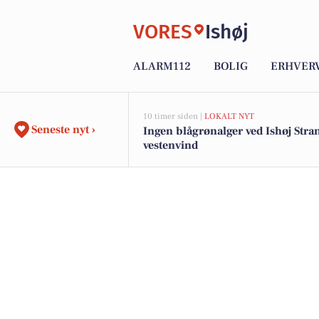
VORES
Ishøj
ALARM112
BOLIG
ERHVER
10 timer siden |
LOKALT NYT
Seneste nyt ›
Ingen blågrønalger ved Ishøj Stran
vestenvind