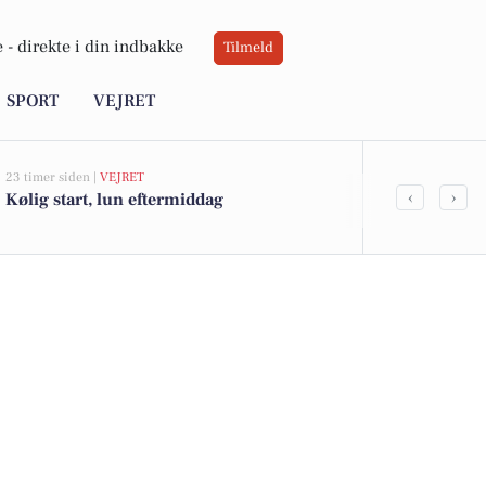
 -
direkte i din indbakke
Tilmeld
SPORT
VEJRET
23 timer siden |
VEJRET
06-08-2026 18:05
‹
›
Kølig start, lun eftermiddag
Åben terræn
Sportsridek