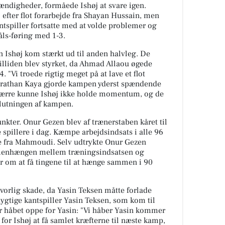
ændigheder, formåede Ishøj at svare igen.
 efter flot forarbejde fra Shayan Hussain, men
tspiller fortsatte med at volde problemer og
åls-føring med 1-3.
en Ishøj kom stærkt ud til anden halvleg. De
illiden blev styrket, da Ahmad Allaou øgede
 "Vi troede rigtig meget på at lave et flot
athan Kaya gjorde kampen yderst spændende
sværre kunne Ishøj ikke holde momentum, og de
slutningen af kampen.
unkter. Onur Gezen blev af trænerstaben kåret til
e spillere i dag. Kæmpe arbejdsindsats i alle 96
e fra Mahmoudi. Selv udtrykte Onur Gezen
menhængen mellem træningsindsatsen og
 om at få tingene til at hænge sammen i 90
vorlig skade, da Yasin Teksen måtte forlade
ygtige kantspiller Yasin Teksen, som kom til
 håbet oppe for Yasin: "Vi håber Yasin kommer
 for Ishøj at få samlet kræfterne til næste kamp,