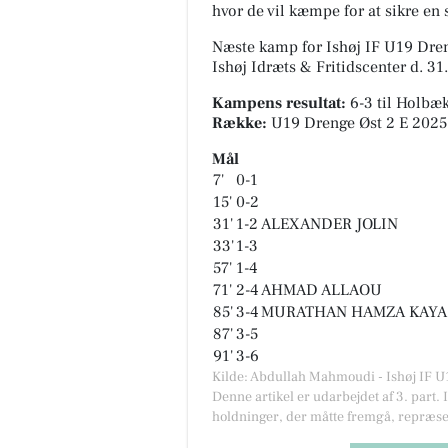
hvor de vil kæmpe for at sikre en
Næste kamp for Ishøj IF U19 Dreng
Ishøj Idræts & Fritidscenter
d. 31
Kampens resultat:
6-3
til Holbæ
Række:
U19 Drenge Øst 2 E 2025
Mål
7'
0-1
15'
0-2
31'
1-2
ALEXANDER JOLIN
33'
1-3
57'
1-4
71'
2-4
AHMAD ALLAOU
85'
3-4
MURATHAN HAMZA KAYA
87'
3-5
91'
3-6
Kilde: Abdullah Mahmoudi - Ishøj IF 
Denne artikel er udarbejdet af 3. part. 
holdninger, der måtte fremgå, repræse