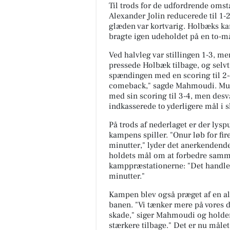
Til trods for de udfordrende omst
Alexander Jolin reducerede til 1-2
glæden var kortvarig. Holbæks kan
bragte igen udeholdet på en to-m
Ved halvleg var stillingen 1-3, m
pressede Holbæk tilbage, og selvt
spændingen med en scoring til 2-4.
comeback," sagde Mahmoudi. Mur
med sin scoring til 3-4, men de
indkasserede to yderligere mål i 
På trods af nederlaget er der lysp
kampens spiller. "Onur løb for fir
minutter," lyder det anerkendend
holdets mål om at forbedre sam
kamppræstationerne: "Det handler
minutter."
Kampen blev også præget af en al
banen. "Vi tænker mere på vores d
skade," siger Mahmoudi og holder
stærkere tilbage." Det er nu målet