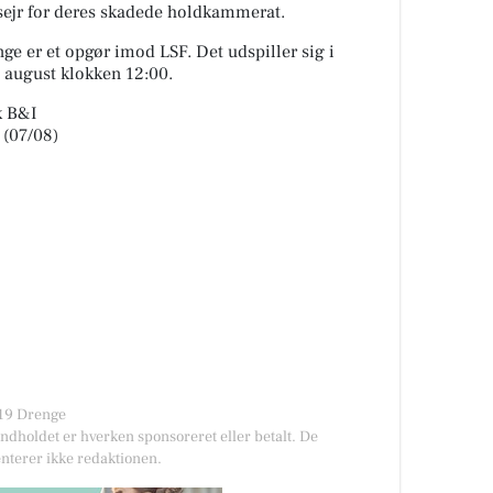
 sejr for deres skadede holdkammerat.
e er et opgør imod LSF. Det udspiller sig i
. august klokken 12:00.
k B&I
 (07/08)
U19 Drenge
Indholdet er hverken sponsoreret eller betalt. De
nterer ikke redaktionen.