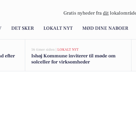
Gratis nyheder fra
dit
lokalområde
V
DET SKER
LOKALT NYT
MØD DINE NABOER
16 timer siden |
LOKALT NYT
d efter
Ishøj Kommune inviterer til møde om
solceller for virksomheder