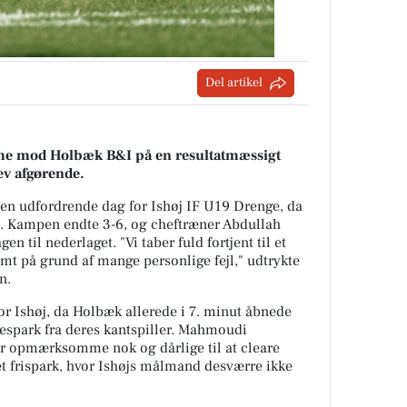
Del artikel
mme mod Holbæk B&I på en resultatmæssigt
lev afgørende.
en udfordrende dag for Ishøj IF U19 Drenge, da
 Kampen endte 3-6, og cheftræner Abdullah
n til nederlaget. "Vi taber fuld fortjent til et
amt på grund af mange personlige fejl," udtrykte
n.
r Ishøj, da Holbæk allerede i 7. minut åbnede
espark fra deres kantspiller. Mahmoudi
e er opmærksomme nok og dårlige til at cleare
 et frispark, hvor Ishøjs målmand desværre ikke