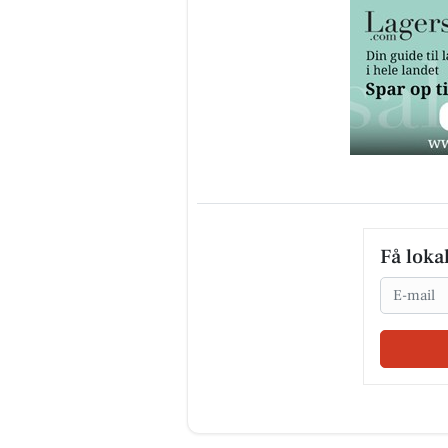
Få loka
Email