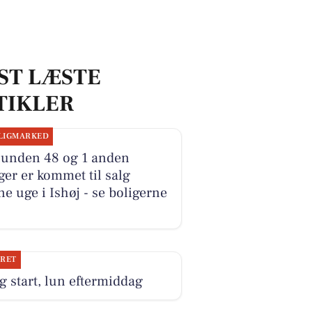
ST LÆSTE
TIKLER
LIGMARKED
lunden 48 og 1 anden
ger er kommet til salg
e uge i Ishøj - se boligerne
JRET
g start, lun eftermiddag