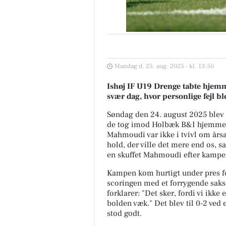
Mandag d. 25. aug. 2025 - kl. 13:50
Ishøj IF U19 Drenge tabte hje
svær dag, hvor personlige fejl b
Søndag den 24. august 2025 blev 
de tog imod Holbæk B&I hjemme.
Mahmoudi var ikke i tvivl om årsage
hold, der ville det mere end os, s
en skuffet Mahmoudi efter kampe
Kampen kom hurtigt under pres fo
scoringen med et forrygende saks
forklarer: "Det sker, fordi vi ikk
bolden væk." Det blev til 0-2 ved
stod godt.