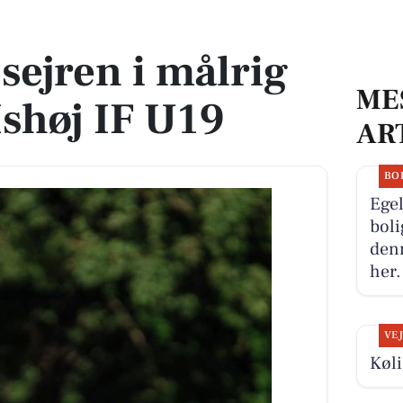
shøj IF U19
sejren i målrig
ME
shøj IF U19
AR
BO
Ege
boli
denn
her.
VE
Køli