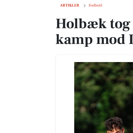
Holbæk tog sejren i målrig kamp mod I
ARTIKLER
Fodbold
Holbæk tog 
kamp mod I