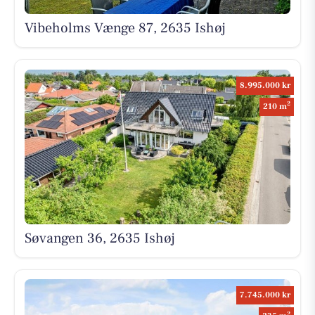
Vibeholms Vænge 87, 2635 Ishøj
8.995.000 kr
2
210 m
Søvangen 36, 2635 Ishøj
7.745.000 kr
2