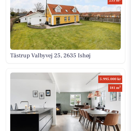
235 m
Tåstrup Valbyvej 25, 2635 Ishøj
5.995.000 kr
2
181 m