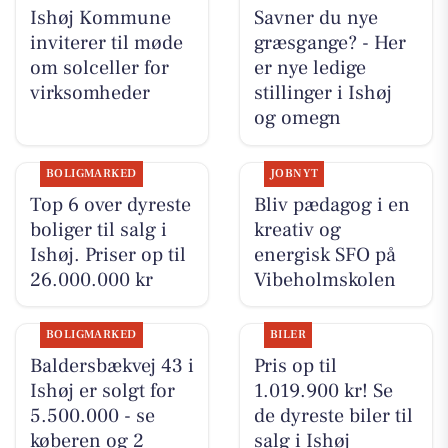
Ishøj Kommune
Savner du nye
inviterer til møde
græsgange? - Her
om solceller for
er nye ledige
virksomheder
stillinger i Ishøj
og omegn
BOLIGMARKED
JOBNYT
Top 6 over dyreste
Bliv pædagog i en
boliger til salg i
kreativ og
Ishøj. Priser op til
energisk SFO på
26.000.000 kr
Vibeholmskolen
BOLIGMARKED
BILER
Baldersbækvej 43 i
Pris op til
Ishøj er solgt for
1.019.900 kr! Se
5.500.000 - se
de dyreste biler til
køberen og 2
salg i Ishøj