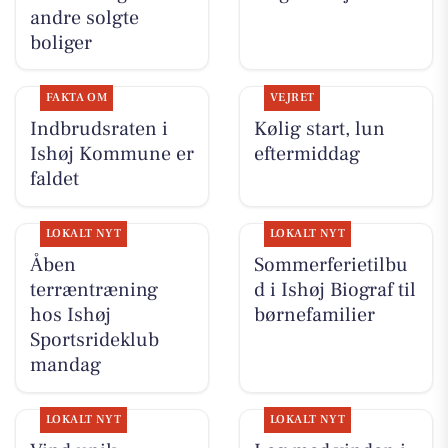
andre solgte
boliger
FAKTA OM
VEJRET
Indbrudsraten i
Kølig start, lun
Ishøj Kommune er
eftermiddag
faldet
LOKALT NYT
LOKALT NYT
Åben
Sommerferietilbu
terræntræning
d i Ishøj Biograf til
hos Ishøj
børnefamilier
Sportsrideklub
mandag
LOKALT NYT
LOKALT NYT