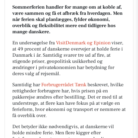
Sommerferien handler for mange om at koble af,
være sammen og få et afbræk fra hverdagen. Men
når ferien skal planlægges, fylder økonomi,
overblik og fleksibilitet mere end tidligere hos
mange danskere.
En undersøgelse fra
VisitDenmark og Epinion
viser,
at 49 procent af danskerne overvejer at holde ferie i
Danmark i år. Samtidig svarer tre ud af fire, at
stigende priser, geopolitisk usikkerhed og
ændringer i privatøkonomien har betydning for
deres valg af rejsemål.
Samtidig har
Forbrugerrådet Tænk
beskrevet, hvilke
rettigheder forbrugere har, hvis prisen på en
pakkerejse ændres efter bestilling. Det er med til at
understrege, at flere kan have fokus på at vælge en
ferieform, hvor økonomi og transport er nemmere at
få overblik over.
Det betyder ikke nødvendigvis, at danskerne vil
holde mindre ferie. Men flere kigger efter