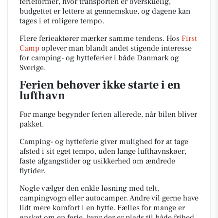
ferieformer, hvor transporten er overskuelig,
budgettet er lettere at gennemskue, og dagene kan
tages i et roligere tempo.
Flere ferieaktører mærker samme tendens. Hos
First
Camp
oplever man blandt andet stigende interesse
for camping- og hytteferier i både Danmark og
Sverige.
Ferien behøver ikke starte i en
lufthavn
For mange begynder ferien allerede, når bilen bliver
pakket.
Camping- og hytteferie giver mulighed for at tage
afsted i sit eget tempo, uden lange lufthavnskøer,
faste afgangstider og usikkerhed om ændrede
flytider.
Nogle vælger den enkle løsning med telt,
campingvogn eller autocamper. Andre vil gerne have
lidt mere komfort i en hytte. Fælles for mange er
ønsket om en ferie, hvor der er plads til både frihed,