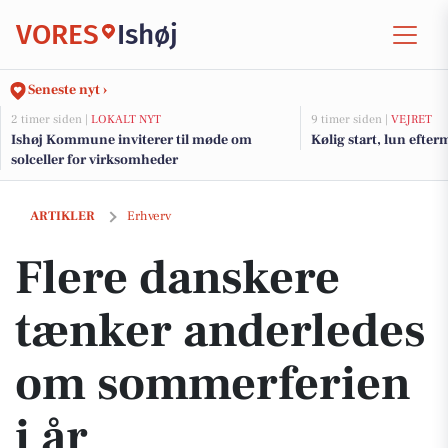
VORES
Ishøj
Seneste nyt ›
2 timer siden |
LOKALT NYT
9 timer siden |
VEJRET
Ishøj Kommune inviterer til møde om
Kølig start, lun efte
solceller for virksomheder
Flere danskere tænker anderledes om sommerferien i år
ARTIKLER
Erhverv
Flere danskere
tænker anderledes
om sommerferien
i år