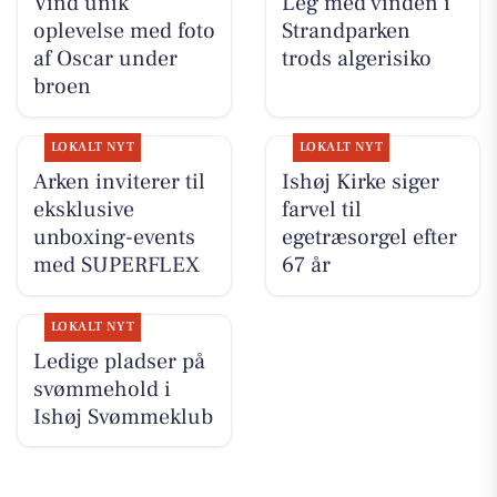
Vind unik
Leg med vinden i
oplevelse med foto
Strandparken
af Oscar under
trods algerisiko
broen
LOKALT NYT
LOKALT NYT
Arken inviterer til
Ishøj Kirke siger
eksklusive
farvel til
unboxing-events
egetræsorgel efter
med SUPERFLEX
67 år
LOKALT NYT
Ledige pladser på
svømmehold i
Ishøj Svømmeklub