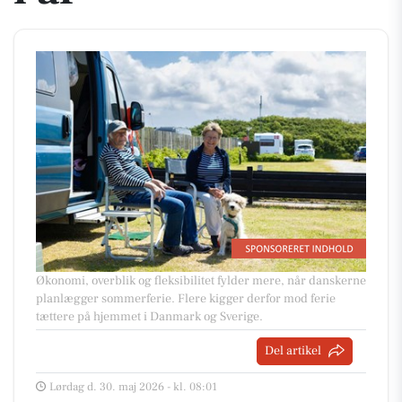
Økonomi, overblik og fleksibilitet fylder mere, når danskerne
planlægger sommerferie. Flere kigger derfor mod ferie
tættere på hjemmet i Danmark og Sverige.
Del artikel
Lørdag d. 30. maj 2026 - kl. 08:01