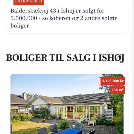
BOLIGMARKED
Baldersbækvej 43 i Ishøj er solgt for
5.500.000 - se køberen og 2 andre solgte
boliger
BOLIGER TIL SALG I ISHØJ
4.495.000 kr
2
136 m