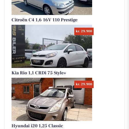
Citroën C4 1,6 16V 110 Prestige
kr. 29.900
Kia Rio 1,1 CRDi 75 Style+
kr. 29.900
Hyundai i20 1,25 Classic