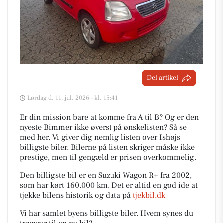
Del artikel
Lørdag d. 11. jul. 2026 - kl. 15:41
Er din mission bare at komme fra A til B? Og er den
nyeste Bimmer ikke øverst på ønskelisten? Så se
med her. Vi giver dig nemlig listen over Ishøjs
billigste biler. Bilerne på listen skriger måske ikke
prestige, men til gengæld er prisen overkommelig.
Den billigste bil er en Suzuki Wagon R+ fra 2002,
som har kørt 160.000 km. Det er altid en god ide at
tjekke bilens historik og data på
tjekbil.dk
Vi har samlet byens billigste biler. Hvem synes du