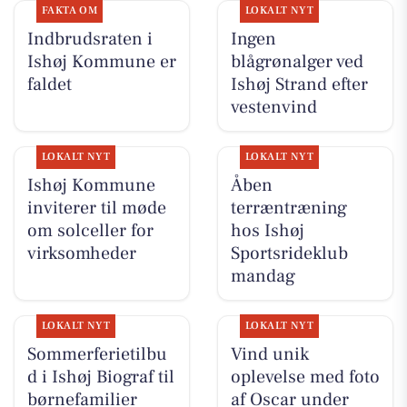
FAKTA OM
LOKALT NYT
Indbrudsraten i
Ingen
Ishøj Kommune er
blågrønalger ved
faldet
Ishøj Strand efter
vestenvind
LOKALT NYT
LOKALT NYT
Ishøj Kommune
Åben
inviterer til møde
terræntræning
om solceller for
hos Ishøj
virksomheder
Sportsrideklub
mandag
LOKALT NYT
LOKALT NYT
Sommerferietilbu
Vind unik
d i Ishøj Biograf til
oplevelse med foto
børnefamilier
af Oscar under