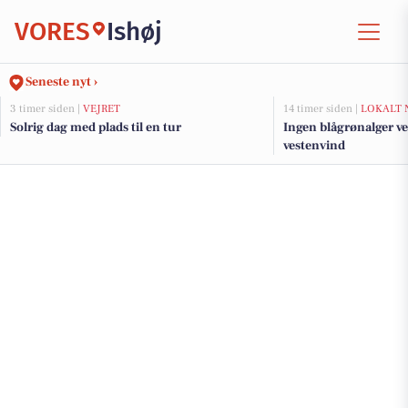
VORES
Ishøj
Seneste nyt ›
3 timer siden |
VEJRET
14 timer siden |
LOKALT 
Solrig dag med plads til en tur
Ingen blågrønalger ve
vestenvind