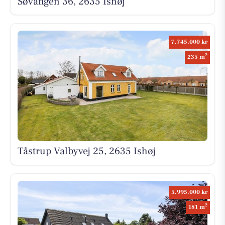
Søvangen 36, 2635 Ishøj
7.745.000 kr
2
235 m
Tåstrup Valbyvej 25, 2635 Ishøj
5.995.000 kr
2
181 m