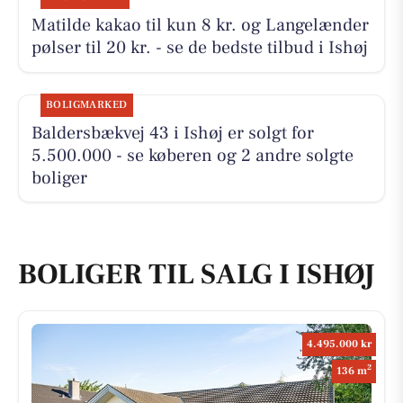
Matilde kakao til kun 8 kr. og Langelænder
pølser til 20 kr. - se de bedste tilbud i Ishøj
BOLIGMARKED
Baldersbækvej 43 i Ishøj er solgt for
5.500.000 - se køberen og 2 andre solgte
boliger
BOLIGER TIL SALG I ISHØJ
4.495.000 kr
2
136 m