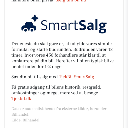
håndtere bilen privat.
Sælg din bil nu
Det eneste du skal gøre er, at udfylde vores simple
formular og starte budrunden. Budrunden varer 48
timer, hvor vores 450 forhandlere står klar til at
konkurrere på din bil. Herefter vil bilen typisk blive
hentet inden for 1-2 dage.
Sæt din bil til salg med
TjekBil SmartSalg
Få gratis adgang til bilens historik, restgæld,
omkostninger og meget mere ved at besøge
Tjekbil.dk
Data er automatisk hentet fra eksterne kilder, herunder
Bilhandel.
Kilde: Bilhandel