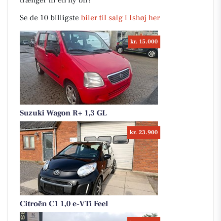
trænger til en ny bil?
Se de 10 billigste
biler til salg i Ishøj her
kr. 15.000
Suzuki Wagon R+ 1,3 GL
kr. 23.900
Citroën C1 1,0 e-VTi Feel