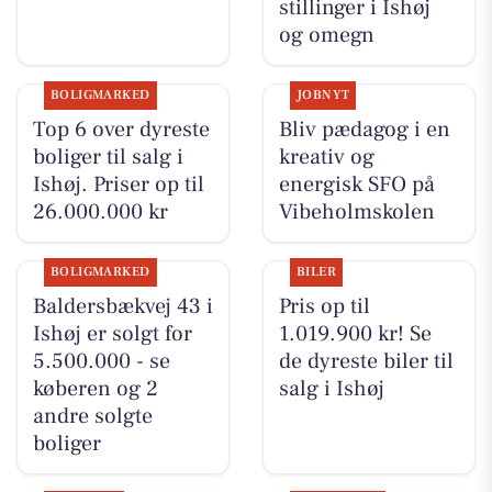
stillinger i Ishøj
og omegn
BOLIGMARKED
JOBNYT
Top 6 over dyreste
Bliv pædagog i en
boliger til salg i
kreativ og
Ishøj. Priser op til
energisk SFO på
26.000.000 kr
Vibeholmskolen
BOLIGMARKED
BILER
Baldersbækvej 43 i
Pris op til
Ishøj er solgt for
1.019.900 kr! Se
5.500.000 - se
de dyreste biler til
køberen og 2
salg i Ishøj
andre solgte
boliger