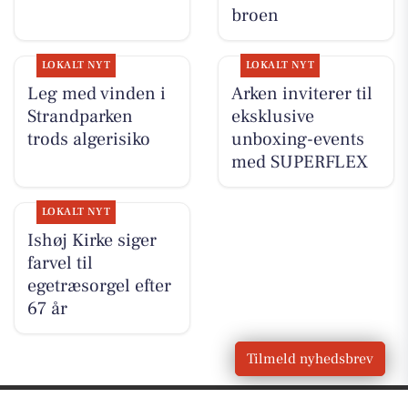
broen
LOKALT NYT
LOKALT NYT
Leg med vinden i
Arken inviterer til
Strandparken
eksklusive
trods algerisiko
unboxing-events
med SUPERFLEX
LOKALT NYT
Ishøj Kirke siger
farvel til
egetræsorgel efter
67 år
Tilmeld nyhedsbrev