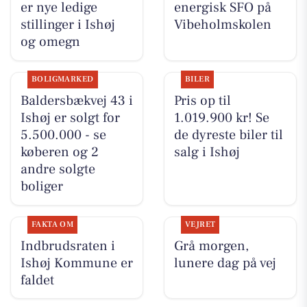
er nye ledige
energisk SFO på
stillinger i Ishøj
Vibeholmskolen
og omegn
BOLIGMARKED
BILER
Baldersbækvej 43 i
Pris op til
Ishøj er solgt for
1.019.900 kr! Se
5.500.000 - se
de dyreste biler til
køberen og 2
salg i Ishøj
andre solgte
boliger
FAKTA OM
VEJRET
Indbrudsraten i
Grå morgen,
Ishøj Kommune er
lunere dag på vej
faldet