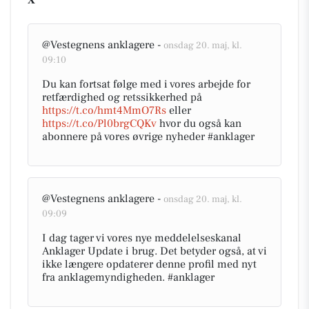
X
@Vestegnens anklagere -
onsdag 20. maj, kl.
09:10
Du kan fortsat følge med i vores arbejde for
retfærdighed og retssikkerhed på
https://t.co/hmt4MmO7Rs
eller
https://t.co/Pl0brgCQKv
hvor du også kan
abonnere på vores øvrige nyheder #anklager
@Vestegnens anklagere -
onsdag 20. maj, kl.
09:09
I dag tager vi vores nye meddelelseskanal
Anklager Update i brug. Det betyder også, at vi
ikke længere opdaterer denne profil med nyt
fra anklagemyndigheden. #anklager