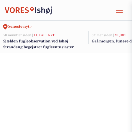
VORES
Ishøj
Seneste nyt ›
50 minutter siden |
LOKALT NYT
8 timer siden |
VEJRET
Sjælden fugleobservation ved Ishøj
Grå morgen, lunere da
Strandeng begejstrer fugleentusiaster