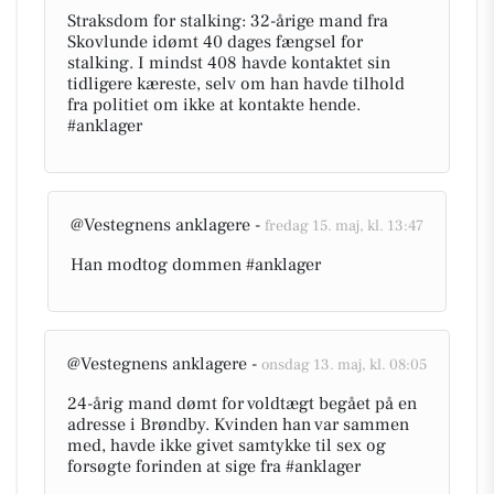
Straksdom for stalking: 32-årige mand fra
Skovlunde idømt 40 dages fængsel for
stalking. I mindst 408 havde kontaktet sin
tidligere kæreste, selv om han havde tilhold
fra politiet om ikke at kontakte hende.
#anklager
@Vestegnens anklagere -
fredag 15. maj, kl. 13:47
Han modtog dommen #anklager
@Vestegnens anklagere -
onsdag 13. maj, kl. 08:05
24-årig mand dømt for voldtægt begået på en
adresse i Brøndby. Kvinden han var sammen
med, havde ikke givet samtykke til sex og
forsøgte forinden at sige fra #anklager