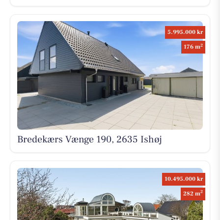
5.995.000 kr
2
176 m
Bredekærs Vænge 190, 2635 Ishøj
10.495.000 kr
2
282 m