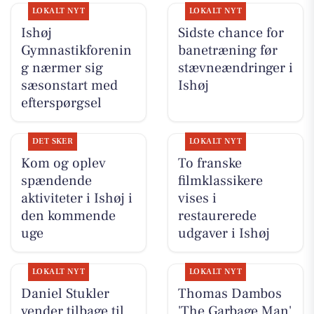
LOKALT NYT
LOKALT NYT
Ishøj
Sidste chance for
Gymnastikforenin
banetræning før
g nærmer sig
stævneændringer i
sæsonstart med
Ishøj
efterspørgsel
DET SKER
LOKALT NYT
Kom og oplev
To franske
spændende
filmklassikere
aktiviteter i Ishøj i
vises i
den kommende
restaurerede
uge
udgaver i Ishøj
LOKALT NYT
LOKALT NYT
Daniel Stukler
Thomas Dambos
vender tilbage til
'The Garbage Man'