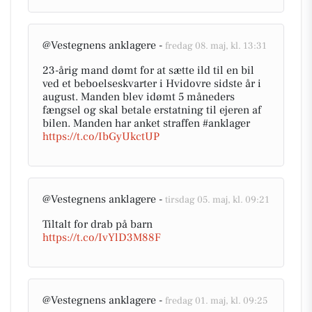
@Vestegnens anklagere -
fredag 08. maj, kl. 13:31
23-årig mand dømt for at sætte ild til en bil
ved et beboelseskvarter i Hvidovre sidste år i
august. Manden blev idømt 5 måneders
fængsel og skal betale erstatning til ejeren af
bilen. Manden har anket straffen #anklager
https://t.co/IbGyUkctUP
@Vestegnens anklagere -
tirsdag 05. maj, kl. 09:21
Tiltalt for drab på barn
https://t.co/IvYlD3M88F
@Vestegnens anklagere -
fredag 01. maj, kl. 09:25