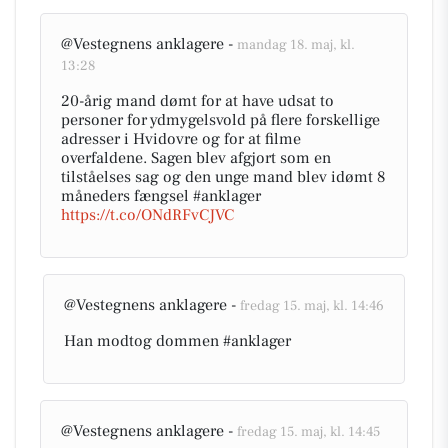
@Vestegnens anklagere -
mandag 18. maj, kl.
13:28
20-årig mand dømt for at have udsat to
personer for ydmygelsvold på flere forskellige
adresser i Hvidovre og for at filme
overfaldene. Sagen blev afgjort som en
tilståelses sag og den unge mand blev idømt 8
måneders fængsel #anklager
https://t.co/ONdRFvCJVC
@Vestegnens anklagere -
fredag 15. maj, kl. 14:46
Han modtog dommen #anklager
@Vestegnens anklagere -
fredag 15. maj, kl. 14:45