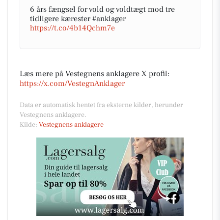
6 års fængsel for vold og voldtægt mod tre
tidligere kærester #anklager
https://t.co/4b14Qchm7e
Læs mere på Vestegnens anklagere X profil:
https://x.com/VestegnAnklager
Data er automatisk hentet fra eksterne kilder, herunder
Vestegnens anklagere.
Kilde:
Vestegnens anklagere