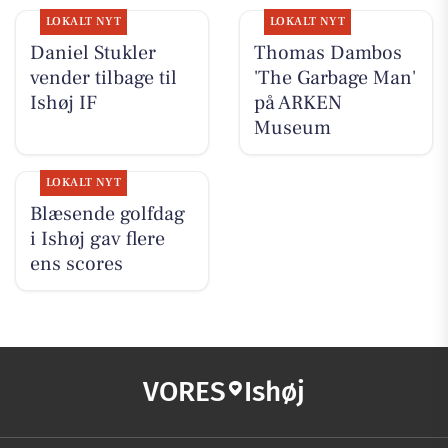
LOKALT NYT
LOKALT NYT
Daniel Stukler
Thomas Dambos
vender tilbage til
'The Garbage Man'
Ishøj IF
på ARKEN
Museum
LOKALT NYT
Blæsende golfdag
i Ishøj gav flere
ens scores
VORES
Ishøj