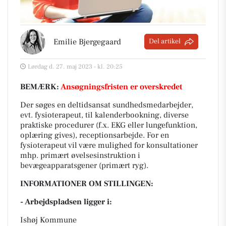
Emilie Bjergegaard
Del artikel
Lørdag d. 27. maj 2023 - kl. 20:25
BEMÆRK:
Ansøgningsfristen er overskredet
Der søges en deltidsansat sundhedsmedarbejder,
evt. fysioterapeut, til kalenderbookning, diverse
praktiske procedurer (f.x. EKG eller lungefunktion,
oplæring gives), receptionsarbejde. For en
fysioterapeut vil være mulighed for konsultationer
mhp. primært øvelsesinstruktion i
bevægeapparatsgener (primært ryg).
INFORMATIONER OM STILLINGEN:
- Arbejdspladsen ligger i:
Ishøj Kommune