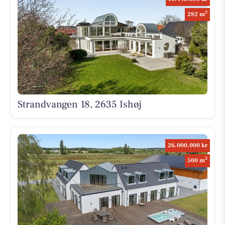
2
282 m
Strandvangen 18, 2635 Ishøj
26.000.000 kr
2
500 m