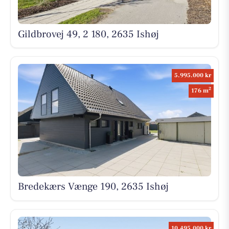
Gildbrovej 49, 2 180, 2635 Ishøj
5.995.000 kr
2
176 m
Bredekærs Vænge 190, 2635 Ishøj
10.495.000 kr