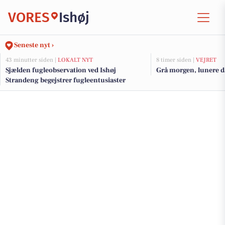
VORES
Ishøj
Seneste nyt ›
43 minutter siden |
LOKALT NYT
8 timer siden |
VEJRET
Sjælden fugleobservation ved Ishøj
Grå morgen, lunere da
Strandeng begejstrer fugleentusiaster