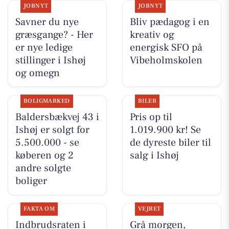
JOBNYT
JOBNYT
Savner du nye
Bliv pædagog i en
græsgange? - Her
kreativ og
er nye ledige
energisk SFO på
stillinger i Ishøj
Vibeholmskolen
og omegn
BOLIGMARKED
BILER
Baldersbækvej 43 i
Pris op til
Ishøj er solgt for
1.019.900 kr! Se
5.500.000 - se
de dyreste biler til
køberen og 2
salg i Ishøj
andre solgte
boliger
FAKTA OM
VEJRET
Indbrudsraten i
Grå morgen,