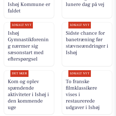
Ishøj Kommune er
lunere dag på vej
faldet
LOKALT NYT
LOKALT NYT
Ishøj
Sidste chance for
Gymnastikforenin
banetræning før
g nærmer sig
stævneændringer i
sæsonstart med
Ishøj
efterspørgsel
DET SKER
LOKALT NYT
Kom og oplev
To franske
spændende
filmklassikere
aktiviteter i Ishøj i
vises i
den kommende
restaurerede
uge
udgaver i Ishøj